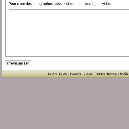
Pour créer des paragraphes, laissez simplement des lignes vides.
La Une
|
La ville
|
Economie
|
Culture
|
Politique
|
Ecologie
|
Société