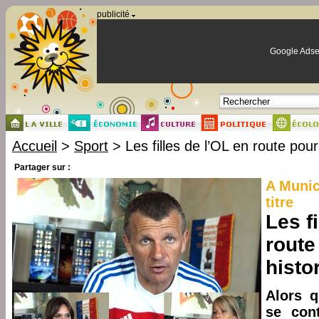
Panneau de gestion des cookies
publicité
Google Adse
Accueil
>
Sport
> Les filles de l’OL en route pour 
Partager sur :
A Munic
titre
Les f
route
histo
Alors 
se con