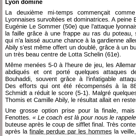
Lyon domine
La deuxième mi-temps commençait comme 
Lyonnaises survoltées et dominatrices. A peine 
Eugénie Le Sommer (50e) que l’attaque lyonnais
la faille grâce à une frappe au ras du poteau
qui n’a laissé aucune chance à la gardienne all
Abily s’est même offert un doublé, grâce à un b
un très beau centre de Lotta Schelin (61e).
Même menées 5-0 à l’heure de jeu, les Allemand
abdiqués et ont porté quelques attaques 
Bouhaddi, souvent grâce à l’infatigable attaq
Des efforts qui ont été récompensés à la 8
Schmidt a réduit le score (5-1). Malgré quelque
Thomis et Camille Abily, le résultat allait en rester
Une grosse option prise pour la finale, mais
Fenottes.
« Le coach est là pour nous le rappele
buteuse après le coup de sifflet final. Très cont
après la
finale perdue par les hommes
la veill