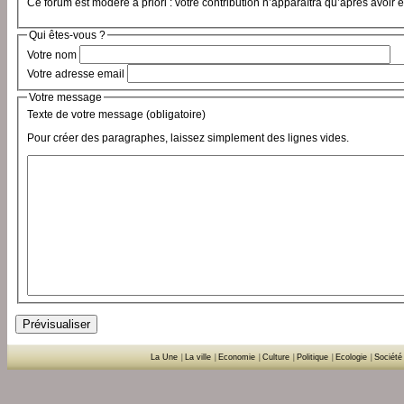
Ce forum est modéré a priori : votre contribution n’apparaîtra qu’après avoir 
Qui êtes-vous ?
Votre nom
Votre adresse email
Votre message
Texte de votre message (obligatoire)
Pour créer des paragraphes, laissez simplement des lignes vides.
La Une
|
La ville
|
Economie
|
Culture
|
Politique
|
Ecologie
|
Société