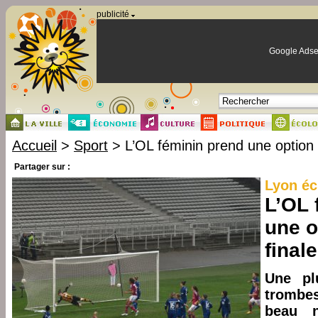
Panneau de gestion des cookies
publicité
Google Adse
Accueil
>
Sport
> L’OL féminin prend une option p
Partager sur :
Lyon é
L’OL 
une o
finale
Une pl
trombes
beau 