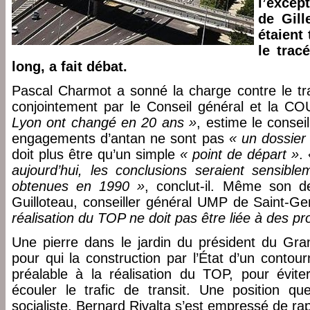
l’excep
de Gill
étaient 
le trac
long, a fait débat.
Pascal Charmot a sonné la charge contre le tr
conjointement par le Conseil général et la C
Lyon ont changé en 20 ans »
, estime le conseil
engagements d’antan ne sont pas
« un dossier 
doit plus être qu’un simple
« point de départ »
.
aujourd’hui, les conclusions seraient sensible
obtenues en 1990 »
, conclut-il. Même son d
Guilloteau, conseiller général UMP de Saint-Gen
réalisation du TOP ne doit pas être liée à des pr
Une pierre dans le jardin du président du Gr
pour qui la construction par l’État d’un contou
préalable à la réalisation du TOP, pour évite
écouler le trafic de transit. Une position q
socialiste, Bernard Rivalta s’est empressé de rap