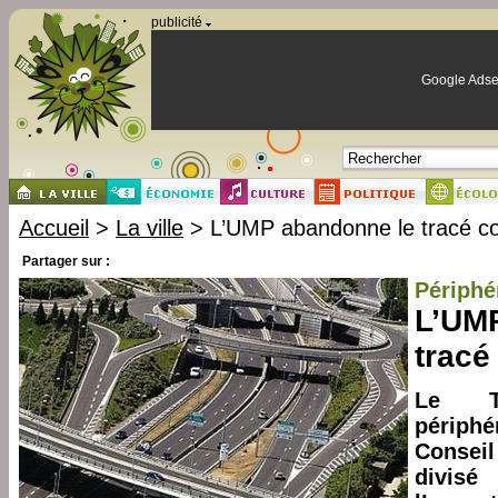
Panneau de gestion des cookies
publicité
Google Adse
Accueil
>
La ville
> L’UMP abandonne le tracé c
Partager sur :
Périphé
L’UM
tracé
Le T
périphé
Conseil
divisé