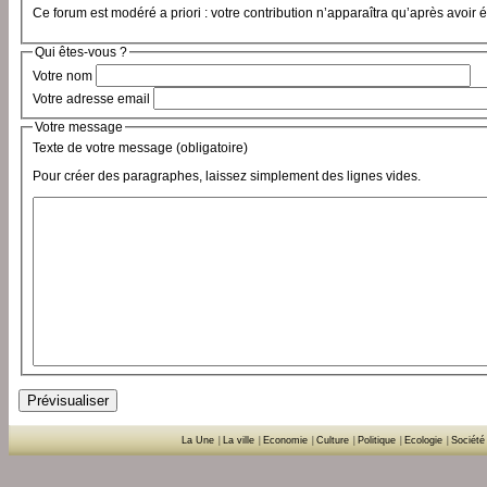
Ce forum est modéré a priori : votre contribution n’apparaîtra qu’après avoir 
Qui êtes-vous ?
Votre nom
Votre adresse email
Votre message
Texte de votre message (obligatoire)
Pour créer des paragraphes, laissez simplement des lignes vides.
La Une
|
La ville
|
Economie
|
Culture
|
Politique
|
Ecologie
|
Société