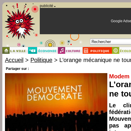
Panneau de gestion des cookies
publicité
Google Adse
Accueil
>
Politique
> L’orange mécanique ne tou
Partager sur :
Modem
L’or
ne to
Le cl
fédér
Mouvem
pas apa