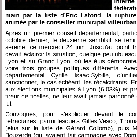
interne
fédérat
main par la liste d’Eric Lafond, la ruptur
animée par le conseiller municipal villeurba
Après un premier conseil départemental, partic
octobre dernier, le deuxième semblait se ten
sereine, ce mercredi 24 juin. Jusqu’au point tr
devait éclaircir la situation, quelque peu ubuesq
Lyon et au Grand Lyon, où les élus démocrate
voire trois groupes politiques différents. Ave
départemental Cyrille Isaac-Sybille, d’un
sanctionner, le cas échéant, les récalcitrants. E
aux élections municipales à Lyon (6,03%) et pr
tireur de ficelles, ne leur avait jamais pardonné
lui.
Convoqués, pour s’expliquer devant le con
réfractaires, parmi lesquels Gilles Vesco, Tho
(élus sur la liste de Gérard Collomb), puis 
Bouzerda (qui avaient fait campagne avec Domi