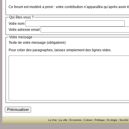
Ce forum est modéré a priori : votre contribution n’apparaîtra qu’après avoir 
Qui êtes-vous ?
Votre nom
Votre adresse email
Votre message
Texte de votre message (obligatoire)
Pour créer des paragraphes, laissez simplement des lignes vides.
La Une
|
La ville
|
Economie
|
Culture
|
Politique
|
Ecologie
|
Société