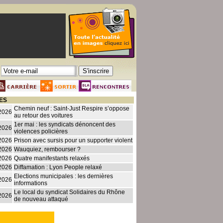
ES
Chemin neuf : Saint-Just Respire s’oppose
2026
au retour des voitures
1er mai : les syndicats dénoncent des
2026
violences policières
2026
Prison avec sursis pour un supporter violent
2026
Wauquiez, rembourser ?
2026
Quatre manifestants relaxés
2026
Diffamation : Lyon People relaxé
Elections municipales : les dernières
2026
informations
Le local du syndicat Solidaires du Rhône
2026
de nouveau attaqué