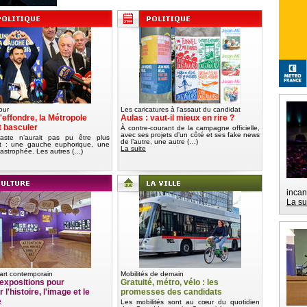
our
Les caricatures à l'assaut du candidat
'effondre, la Métropole
Aulas : vaut-il mieux en rire ?
t basculer
À contre-courant de la campagne officielle,
avec ses projets d’un côté et ses fake news
aste n’aurait pas pu être plus
de l’autre, une autre (…)
nt : une gauche euphorique, une
La suite
tastrophée. Les autres (…)
incan
La su
art contemporain
Mobilités de demain
expositions pour
Gratuité, métro, vélo : les
 l'histoire, l'image et le
promesses des candidats
e
Les mobilités sont au cœur du quotidien