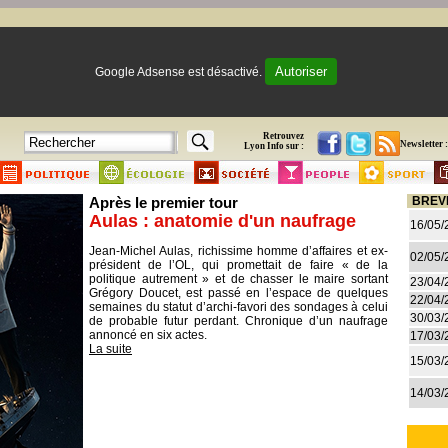
Autoriser
Google Adsense est désactivé.
Retrouvez
Newsletter :
Lyon Info sur :
Après le premier tour
BREV
Aulas : anatomie d'un naufrage
16/05/
Jean-Michel Aulas, richissime homme d’affaires et ex-
02/05/
président de l’OL, qui promettait de faire « de la
politique autrement » et de chasser le maire sortant
23/04/
Grégory Doucet, est passé en l’espace de quelques
22/04/
semaines du statut d’archi-favori des sondages à celui
30/03/
de probable futur perdant. Chronique d’un naufrage
annoncé en six actes.
17/03/
La suite
15/03/
14/03/