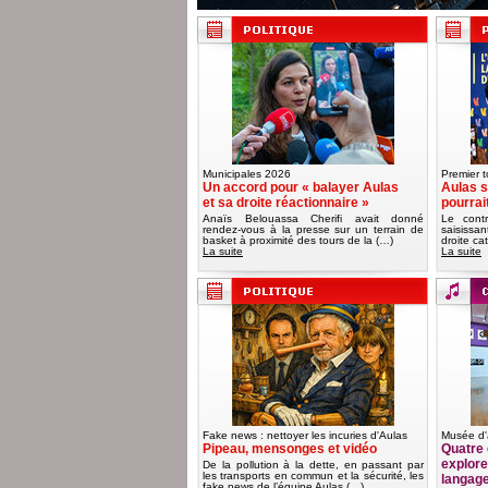
Municipales 2026
Premier t
Un accord pour « balayer Aulas
Aulas s
et sa droite réactionnaire »
pourrai
Anaïs Belouassa Cherifi avait donné
Le contr
rendez-vous à la presse sur un terrain de
saisissa
basket à proximité des tours de la (…)
droite ca
La suite
La suite
Fake news : nettoyer les incuries d'Aulas
Musée d'
Pipeau, mensonges et vidéo
Quatre 
explorer
De la pollution à la dette, en passant par
les transports en commun et la sécurité, les
langag
fake news de l’équipe Aulas (…)