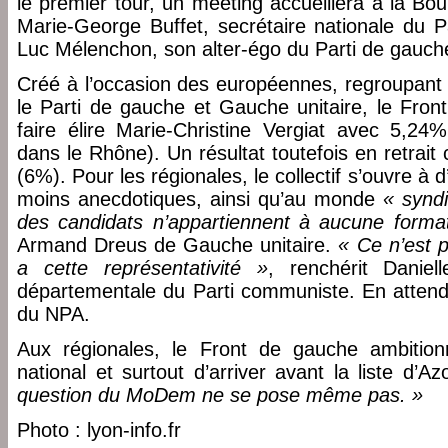
le premier tour, un meeting accueillera à la Bou
Marie-George Buffet, secrétaire nationale du P
Luc Mélenchon, son alter-égo du Parti de gauch
Créé à l’occasion des européennes, regroupant 
le Parti de gauche et Gauche unitaire, le Fron
faire élire Marie-Christine Vergiat avec 5,2
dans le Rhône). Un résultat toutefois en retrai
(6%). Pour les régionales, le collectif s’ouvre à 
moins anecdotiques, ainsi qu’au monde
« syndi
des candidats n’appartiennent à aucune format
Armand Dreus de Gauche unitaire.
« Ce n’est 
a cette représentativité »
, renchérit Daniel
départementale du Parti communiste. En attenda
du NPA.
Aux régionales, le Front de gauche ambitio
national et surtout d’arriver avant la liste d’
question du MoDem ne se pose même pas. »
Photo : lyon-info.fr