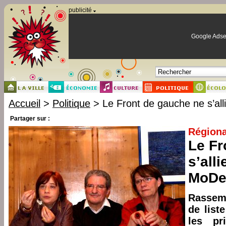
Panneau de gestion des cookies
publicité
Google Adse
Accueil
>
Politique
> Le Front de gauche ne s’al
Partager sur :
Régiona
Le Fr
s’all
MoD
Rassemb
de liste
les pr