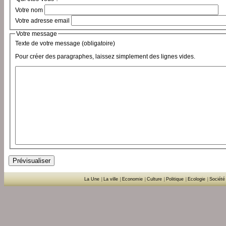
Votre nom
Votre adresse email
Votre message
Texte de votre message (obligatoire)
Pour créer des paragraphes, laissez simplement des lignes vides.
La Une
|
La ville
|
Economie
|
Culture
|
Politique
|
Ecologie
|
Société