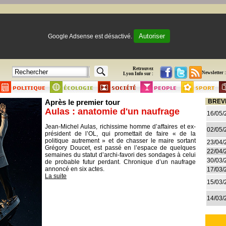
Autoriser
Google Adsense est désactivé.
Retrouvez
Newsletter :
Lyon Info sur :
Après le premier tour
BREV
Aulas : anatomie d'un naufrage
16/05/
Jean-Michel Aulas, richissime homme d’affaires et ex-
02/05/
président de l’OL, qui promettait de faire « de la
politique autrement » et de chasser le maire sortant
23/04/
Grégory Doucet, est passé en l’espace de quelques
22/04/
semaines du statut d’archi-favori des sondages à celui
30/03/
de probable futur perdant. Chronique d’un naufrage
annoncé en six actes.
17/03/
La suite
15/03/
14/03/