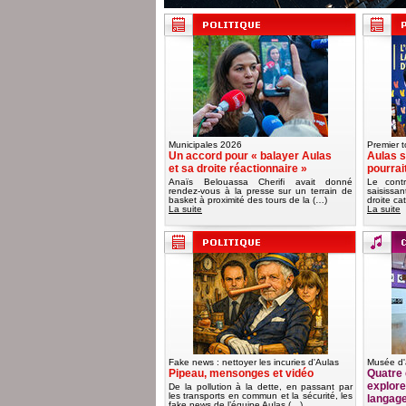
Municipales 2026
Premier t
Un accord pour « balayer Aulas
Aulas s
et sa droite réactionnaire »
pourrai
Anaïs Belouassa Cherifi avait donné
Le contr
rendez-vous à la presse sur un terrain de
saisissa
basket à proximité des tours de la (…)
droite ca
La suite
La suite
Fake news : nettoyer les incuries d'Aulas
Musée d'
Pipeau, mensonges et vidéo
Quatre 
explorer
De la pollution à la dette, en passant par
les transports en commun et la sécurité, les
langag
fake news de l’équipe Aulas (…)