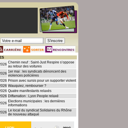
ES
Chemin neuf : Saint-Just Respire s’oppose
2026
au retour des voitures
1er mai : les syndicats dénoncent des
2026
violences policières
2026
Prison avec sursis pour un supporter violent
2026
Wauquiez, rembourser ?
2026
Quatre manifestants relaxés
2026
Diffamation : Lyon People relaxé
Elections municipales : les dernières
2026
informations
Le local du syndicat Solidaires du Rhône
2026
de nouveau attaqué