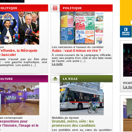
our
Les caricatures à l'assaut du candidat
'effondre, la Métropole
Aulas : vaut-il mieux en rire ?
t basculer
À contre-courant de la campagne officielle,
avec ses projets d’un côté et ses fake news
aste n’aurait pas pu être plus
de l’autre, une autre (…)
nt : une gauche euphorique, une
La suite
tastrophée. Les autres (…)
incan
La su
art contemporain
Mobilités de demain
expositions pour
Gratuité, métro, vélo : les
 l'histoire, l'image et le
promesses des candidats
e
Les mobilités sont au cœur du quotidien