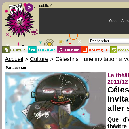
Panneau de gestion des cookies
publicité
Google Adse
Accueil
>
Culture
> Célestins : une invitation à v
Partager sur :
Le théâ
2011/12
Céles
invit
aller
Que d’
théâtre