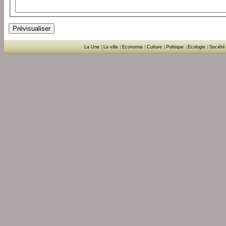
La Une
|
La ville
|
Economie
|
Culture
|
Politique
|
Ecologie
|
Société