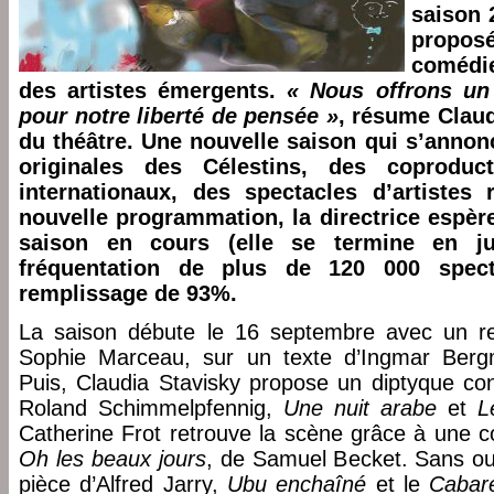
saison 
propo
comédi
des artistes émergents.
« Nous offrons un b
pour notre liberté de pensée »
, résume Claudi
du théâtre. Une nouvelle saison qui s’annonc
originales des Célestins, des coproduc
internationaux, des spectacles d’artistes
nouvelle programmation, la directrice espère
saison en cours (elle se termine en j
fréquentation de plus de 120 000 spec
remplissage de 93%.
La saison débute le 16 septembre avec un re
Sophie Marceau, sur un texte d’Ingmar Ber
Puis, Claudia Stavisky propose un diptyque con
Roland Schimmelpfennig,
Une nuit arabe
et
L
Catherine Frot retrouve la scène grâce à une c
Oh les beaux jours
, de Samuel Becket. Sans ou
pièce d’Alfred Jarry,
Ubu enchaîné
et le
Cabar