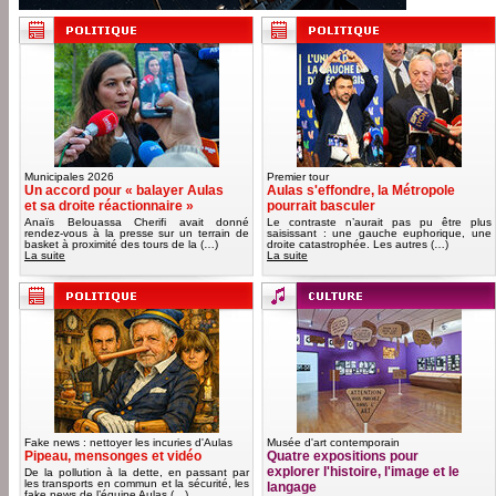
Municipales 2026
Premier tour
Un accord pour « balayer Aulas
Aulas s'effondre, la Métropole
et sa droite réactionnaire »
pourrait basculer
Anaïs Belouassa Cherifi avait donné
Le contraste n’aurait pas pu être plus
rendez-vous à la presse sur un terrain de
saisissant : une gauche euphorique, une
basket à proximité des tours de la (…)
droite catastrophée. Les autres (…)
La suite
La suite
Fake news : nettoyer les incuries d'Aulas
Musée d'art contemporain
Pipeau, mensonges et vidéo
Quatre expositions pour
explorer l'histoire, l'image et le
De la pollution à la dette, en passant par
les transports en commun et la sécurité, les
langage
fake news de l’équipe Aulas (…)