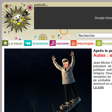
Panneau de gestion des cookies
publicité
Google Adse
Après le p
Aulas : 
Jean-Michel A
président de
politique aut
Grégory Douc
semaines du s
de probable 
annoncé en si
La suite