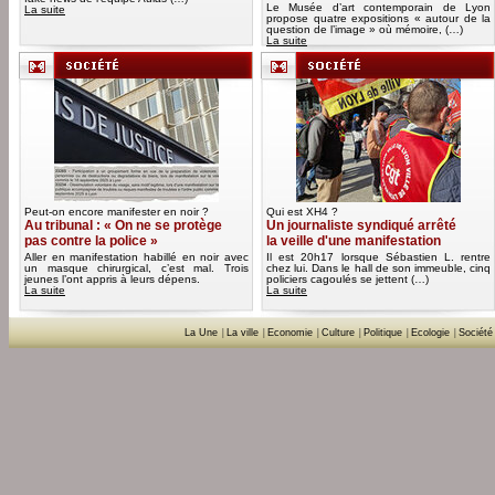
Le Musée d’art contemporain de Lyon
La suite
propose quatre expositions « autour de la
question de l’image » où mémoire, (…)
La suite
Peut-on encore manifester en noir ?
Qui est XH4 ?
Au tribunal : « On ne se protège
Un journaliste syndiqué arrêté
pas contre la police »
la veille d'une manifestation
Aller en manifestation habillé en noir avec
Il est 20h17 lorsque Sébastien L. rentre
un masque chirurgical, c’est mal. Trois
chez lui. Dans le hall de son immeuble, cinq
jeunes l’ont appris à leurs dépens.
policiers cagoulés se jettent (…)
La suite
La suite
La Une
|
La ville
|
Economie
|
Culture
|
Politique
|
Ecologie
|
Société