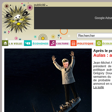
Panneau de gestion des cookies
publicité
Google Adse
Après le p
Aulas : 
Jean-Michel A
président de
politique aut
Grégory Douc
semaines du s
de probable 
annoncé en si
La suite