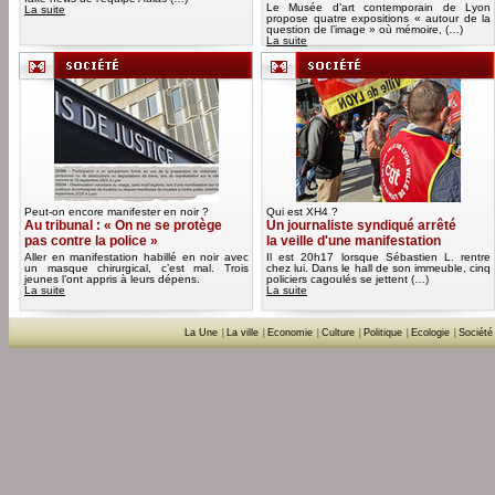
Le Musée d’art contemporain de Lyon
La suite
propose quatre expositions « autour de la
question de l’image » où mémoire, (…)
La suite
Peut-on encore manifester en noir ?
Qui est XH4 ?
Au tribunal : « On ne se protège
Un journaliste syndiqué arrêté
pas contre la police »
la veille d'une manifestation
Aller en manifestation habillé en noir avec
Il est 20h17 lorsque Sébastien L. rentre
un masque chirurgical, c’est mal. Trois
chez lui. Dans le hall de son immeuble, cinq
jeunes l’ont appris à leurs dépens.
policiers cagoulés se jettent (…)
La suite
La suite
La Une
|
La ville
|
Economie
|
Culture
|
Politique
|
Ecologie
|
Société