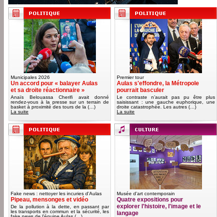
Municipales 2026
Premier tour
Un accord pour « balayer Aulas
Aulas s'effondre, la Métropole
et sa droite réactionnaire »
pourrait basculer
Anaïs Belouassa Cherifi avait donné
Le contraste n’aurait pas pu être plus
rendez-vous à la presse sur un terrain de
saisissant : une gauche euphorique, une
basket à proximité des tours de la (…)
droite catastrophée. Les autres (…)
La suite
La suite
Fake news : nettoyer les incuries d'Aulas
Musée d'art contemporain
Pipeau, mensonges et vidéo
Quatre expositions pour
explorer l'histoire, l'image et le
De la pollution à la dette, en passant par
les transports en commun et la sécurité, les
langage
fake news de l’équipe Aulas (…)