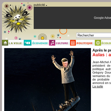
Panneau de gestion des cookies
publicité
Google Adse
Après le p
Aulas : 
Jean-Michel A
président de
politique aut
Grégory Douc
semaines du s
de probable 
annoncé en si
La suite