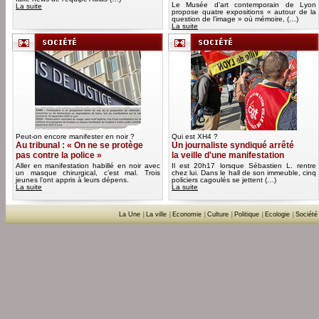
Le Musée d’art contemporain de Lyon
La suite
propose quatre expositions « autour de la
question de l’image » où mémoire, (…)
La suite
Peut-on encore manifester en noir ?
Qui est XH4 ?
Au tribunal : « On ne se protège
Un journaliste syndiqué arrêté
pas contre la police »
la veille d'une manifestation
Aller en manifestation habillé en noir avec
Il est 20h17 lorsque Sébastien L. rentre
un masque chirurgical, c’est mal. Trois
chez lui. Dans le hall de son immeuble, cinq
jeunes l’ont appris à leurs dépens.
policiers cagoulés se jettent (…)
La suite
La suite
La Une
|
La ville
|
Economie
|
Culture
|
Politique
|
Ecologie
|
Société