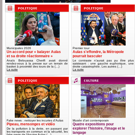
Municipales 2026
Premier tour
Un accord pour « balayer Aulas
Aulas s'effondre, la Métropole
et sa droite réactionnaire »
pourrait basculer
Anaïs Belouassa Cherifi avait donné
Le contraste n’aurait pas pu être plus
rendez-vous à la presse sur un terrain de
saisissant : une gauche euphorique, une
basket à proximité des tours de la (…)
droite catastrophée. Les autres (…)
La suite
La suite
Fake news : nettoyer les incuries d'Aulas
Musée d'art contemporain
Pipeau, mensonges et vidéo
Quatre expositions pour
explorer l'histoire, l'image et le
De la pollution à la dette, en passant par
les transports en commun et la sécurité, les
langage
fake news de l’équipe Aulas (…)