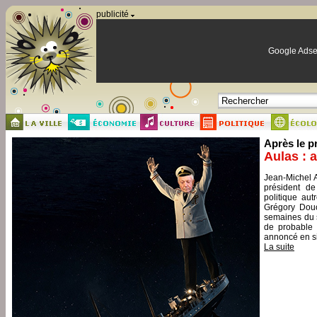
Panneau de gestion des cookies
publicité
Google Adse
Après le p
Aulas : 
Jean-Michel A
président de
politique aut
Grégory Douc
semaines du s
de probable 
annoncé en si
La suite