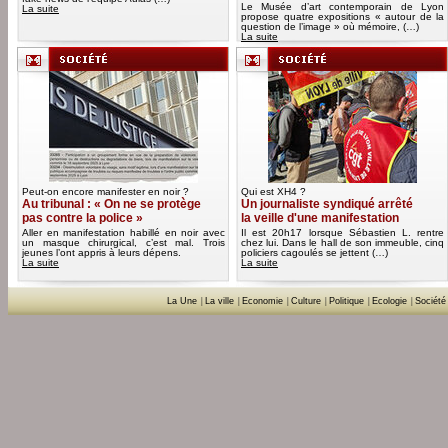
Le Musée d’art contemporain de Lyon
La suite
propose quatre expositions « autour de la
question de l’image » où mémoire, (…)
La suite
Peut-on encore manifester en noir ?
Qui est XH4 ?
Au tribunal : « On ne se protège
Un journaliste syndiqué arrêté
pas contre la police »
la veille d'une manifestation
Aller en manifestation habillé en noir avec
Il est 20h17 lorsque Sébastien L. rentre
un masque chirurgical, c’est mal. Trois
chez lui. Dans le hall de son immeuble, cinq
jeunes l’ont appris à leurs dépens.
policiers cagoulés se jettent (…)
La suite
La suite
La Une
|
La ville
|
Economie
|
Culture
|
Politique
|
Ecologie
|
Société