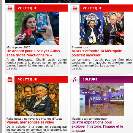
Municipales 2026
Premier tour
Un accord pour « balayer Aulas
Aulas s'effondre, la Métropole
et sa droite réactionnaire »
pourrait basculer
Anaïs Belouassa Cherifi avait donné
Le contraste n’aurait pas pu être plus
rendez-vous à la presse sur un terrain de
saisissant : une gauche euphorique, une
basket à proximité des tours de la (…)
droite catastrophée. Les autres (…)
La suite
La suite
Fake news : nettoyer les incuries d'Aulas
Musée d'art contemporain
Pipeau, mensonges et vidéo
Quatre expositions pour
explorer l'histoire, l'image et le
De la pollution à la dette, en passant par
les transports en commun et la sécurité, les
langage
fake news de l’équipe Aulas (…)