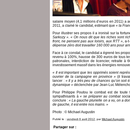
salaire moyen (4,1 millions d’euros en 2011) a 
2011, a clamé le candidat, estimant que
« la Fran
Pour illustrer ses propos il a ironisé sur la fort
Sarkozy »
.
« On nous dit que les riches sont ric
front, ne pensent pas aux loisirs, aux RTT »
, a-t
dépense zéro doit travailler 160 000 ans pour arri
Face à ce constat, le candidat a égrené les propos
revenu à 100%, hausse de 300 euros de tous les 
patronales, interdiction de licencier, retraite 
investissement massif dans les énergies renouve
« Il est important que les opprimés soient repr
ouvrier de la campagne en province »
(il trav
lancer :
« Il y a très peu de chances qu’on soit é
dynamique »
déclenchée par Jean-Luc Mélench
Pour Philippe Poutou le combat est de toute f
sympathisants à
« se préparer au combat socia
conclure :
« La gauche plurielle on a vu, on a do
de gauche, il est entre nos mains. »
Photo : © Michael Augustin
Publié le :
vendredi 6 avril 2012
, par
Michael Augustin
Partager sur :