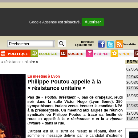
Autoriser
Google Adsense est désactivé.
Retrouvez
Newsletter :
Lyon Info sur :
 « résistance unitaire »
BREV
02/05/
En meeting à Lyon
22/04/
Philippe Poutou appelle à la
30/03/
« résistance unitaire »
17/03/
15/03/
Pas de
« Poutou président »
, pas de drapeaux, jeudi
soir dans la salle Victor Hugo (Lyon 6ème). 350
14/03/
sympathisants étaient venus écouter le candidat NPA
à la présidentielle. Un meeting aux allures de réunion
12/03/
syndicale où Philippe Poutou a tracé sa feuille de
route et appelé à la
« résistance »
et la
« riposte
11/03/
unitaire »
dans la rue.
L’argent est là, il suffit de mieux le répartir, était en
somme le message délivré par le candidat d’extrême