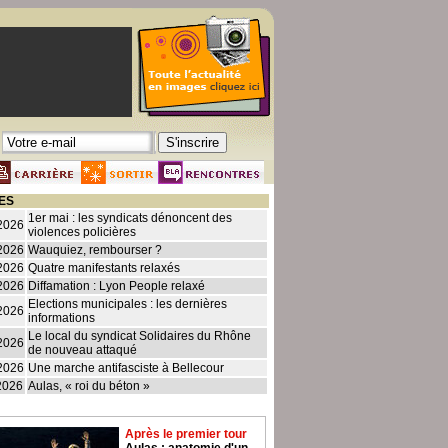
ES
1er mai : les syndicats dénoncent des
2026
violences policières
2026
Wauquiez, rembourser ?
2026
Quatre manifestants relaxés
2026
Diffamation : Lyon People relaxé
Elections municipales : les dernières
2026
informations
Le local du syndicat Solidaires du Rhône
2026
de nouveau attaqué
2026
Une marche antifasciste à Bellecour
2026
Aulas, « roi du béton »
Après le premier tour