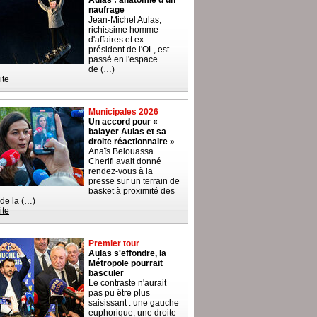
Aulas : anatomie d'un
naufrage
Jean-Michel Aulas,
richissime homme
d'affaires et ex-
président de l'OL, est
passé en l'espace
de (…)
ite
Municipales 2026
Un accord pour «
balayer Aulas et sa
droite réactionnaire »
Anaïs Belouassa
Cherifi avait donné
rendez-vous à la
presse sur un terrain de
basket à proximité des
 de la (…)
ite
Premier tour
Aulas s'effondre, la
Métropole pourrait
basculer
Le contraste n'aurait
pas pu être plus
saisissant : une gauche
euphorique, une droite