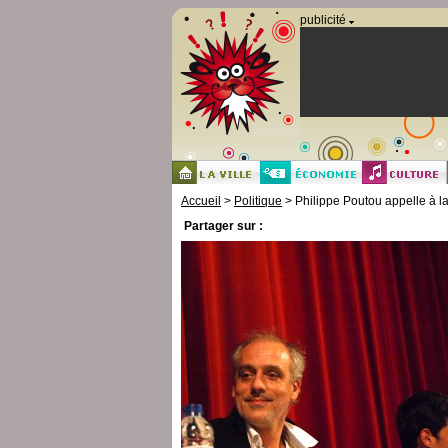
Panneau de gestion des cookies
publicité
Accueil
>
Politique
> Philippe Poutou appelle à la
Partager sur :