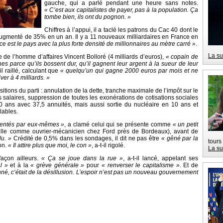
gauche, qui a parlé pendant une heure sans notes.
« C’est aux capitalistes de payer, pas à la population. Ça
tombe bien, ils ont du pognon. »
Chiffres à l’appui, il a taclé les patrons du Cac 40 dont le
augmenté de 35% en un an. Il y a 11 nouveaux milliardaires en France en
ce est le pays avec la plus forte densité de millionnaires au mètre carré »
.
La su
une de l’homme d’affaires Vincent Bolloré (4 milliards d’euros),
« copain de
hes parce qu’ils bossent dur, qu’il gagnent leur argent à la sueur de leur
-il raillé, calculant que
« quelqu’un qui gagne 2000 euros par mois et ne
ver à 4 milliards. »
itions du parti : annulation de la dette, tranche maximale de l’impôt sur le
salaires, suppression de toutes les exonérations de cotisations sociales
à 60 ans avec 37,5 annuités, mais aussi sortie du nucléaire en 10 ans et
lables.
ésentés par eux-mêmes »
, a clamé celui qui se présente comme
« un petit
aille comme ouvrier-mécanicien chez Ford près de Bordeaux), avant de
lu. »
Crédité de 0,5% dans les sondages, il dit ne pas être
« gêné par la
tours
on.
« Il attire plus que moi, le con »
, a-t-il rigolé.
La su
açon ailleurs.
« Ça se joue dans la rue »
, a-t-il lancé, appelant ses
l »
et à la
« grève générale »
pour
« renverser le capitalisme »
. Et de
nné, c’était de la désillusion. L’espoir n’est pas un nouveau gouvernement