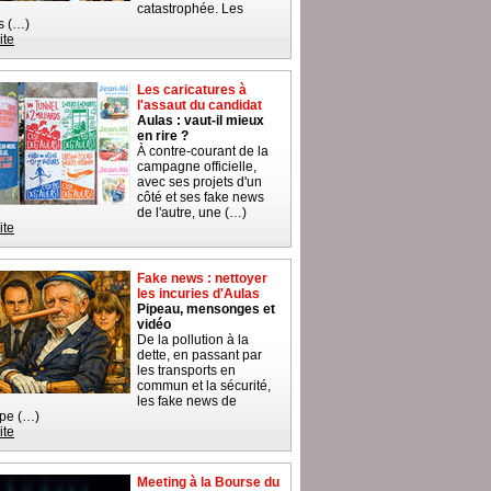
catastrophée. Les
s (…)
ite
Les caricatures à
l'assaut du candidat
Aulas : vaut-il mieux
en rire ?
À contre-courant de la
campagne officielle,
avec ses projets d'un
côté et ses fake news
de l'autre, une (…)
ite
Fake news : nettoyer
les incuries d'Aulas
Pipeau, mensonges et
vidéo
De la pollution à la
dette, en passant par
les transports en
commun et la sécurité,
les fake news de
ipe (…)
ite
Meeting à la Bourse du