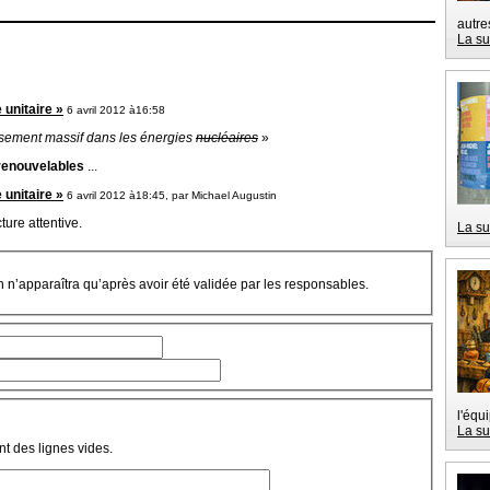
autre
La su
 unitaire »
6 avril 2012 à16:58
issement massif dans les énergies
nucléaires
»
renouvelables
...
 unitaire »
6 avril 2012 à18:45, par
Michael Augustin
cture attentive.
La su
on n’apparaîtra qu’après avoir été validée par les responsables.
l'équ
La su
t des lignes vides.