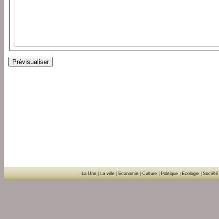
La Une
|
La ville
|
Economie
|
Culture
|
Politique
|
Ecologie
|
Société