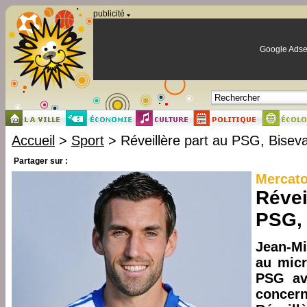
Panneau de gestion des cookies
publicité
Google Adse
Accueil
>
Sport
> Réveillère part au PSG, Biseva
Partager sur :
Mercat
Révei
PSG, 
Jean-M
au micr
PSG av
concern