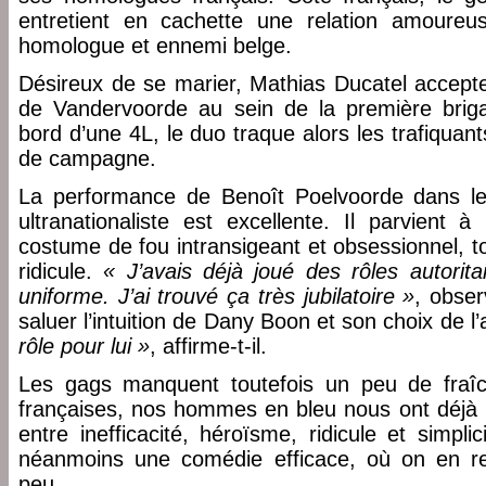
entretient en cachette une relation amoure
homologue et ennemi belge.
Désireux de se marier, Mathias Ducatel accepte
de Vandervoorde au sein de la première briga
bord d’une 4L, le duo traque alors les trafiquan
de campagne.
La performance de Benoît Poelvoorde dans l
ultranationaliste est excellente. Il parvient 
costume de fou intransigeant et obsessionnel, 
ridicule.
« J’avais déjà joué des rôles autorit
uniforme. J’ai trouvé ça très jubilatoire »
, obser
saluer l’intuition de Dany Boon et son choix de l
rôle pour lui »
, affirme-t-il.
Les gags manquent toutefois un peu de fraî
françaises, nos hommes en bleu nous ont déjà be
entre inefficacité, héroïsme, ridicule et simplic
néanmoins une comédie efficace, où on en re
peu.