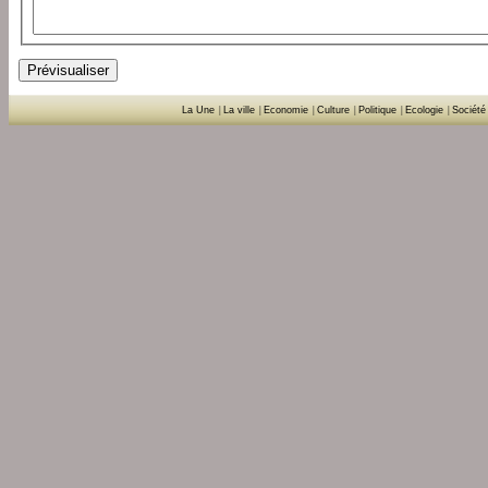
La Une
|
La ville
|
Economie
|
Culture
|
Politique
|
Ecologie
|
Société