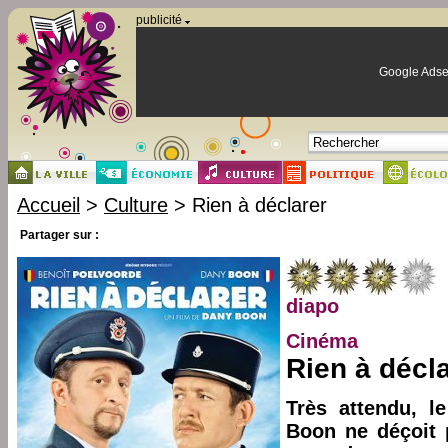
Panneau de gestion des cookies
publicité
Google Adse
Accueil
>
Culture
> Rien à déclarer
Partager sur :
diapo
Cinéma
Rien à décl
Très attendu, l
Boon ne déçoit