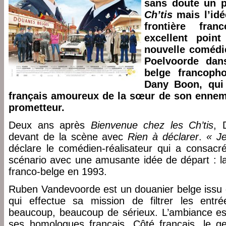
sans doute un p
Ch’tis
mais l’idé
frontière fran
excellent poin
nouvelle comédi
Poelvoorde dan
belge francoph
Dany Boon, qui 
français amoureux de la sœur de son ennemi
prometteur.
Deux ans après
Bienvenue chez les Ch’tis
, 
devant de la scène avec
Rien à déclarer
.
« J
déclare le comédien-réalisateur qui a consacré
scénario avec une amusante idée de départ : la 
franco-belge en 1993.
Ruben Vandevoorde est un douanier belge issu d
qui effectue sa mission de filtrer les ent
beaucoup, beaucoup de sérieux. L’ambiance es
ses homologues français. Côté français, le g