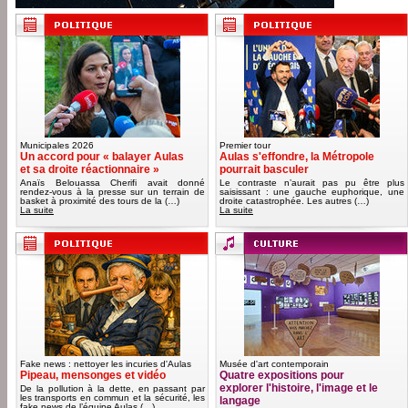
Municipales 2026
Premier tour
Un accord pour « balayer Aulas
Aulas s'effondre, la Métropole
et sa droite réactionnaire »
pourrait basculer
Anaïs Belouassa Cherifi avait donné
Le contraste n’aurait pas pu être plus
rendez-vous à la presse sur un terrain de
saisissant : une gauche euphorique, une
basket à proximité des tours de la (…)
droite catastrophée. Les autres (…)
La suite
La suite
Fake news : nettoyer les incuries d'Aulas
Musée d'art contemporain
Pipeau, mensonges et vidéo
Quatre expositions pour
explorer l'histoire, l'image et le
De la pollution à la dette, en passant par
les transports en commun et la sécurité, les
langage
fake news de l’équipe Aulas (…)