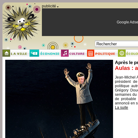
Panneau de gestion des cookies
publicité
Google Adse
Après le p
Aulas : 
Jean-Michel A
président de
politique aut
Grégory Douc
semaines du s
de probable 
annoncé en si
La suite