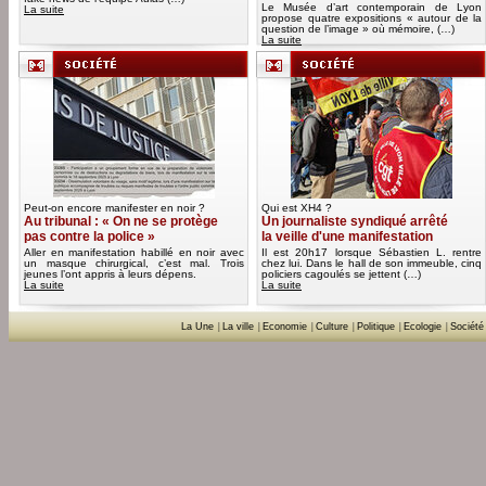
Le Musée d’art contemporain de Lyon
La suite
propose quatre expositions « autour de la
question de l’image » où mémoire, (…)
La suite
Peut-on encore manifester en noir ?
Qui est XH4 ?
Au tribunal : « On ne se protège
Un journaliste syndiqué arrêté
pas contre la police »
la veille d'une manifestation
Aller en manifestation habillé en noir avec
Il est 20h17 lorsque Sébastien L. rentre
un masque chirurgical, c’est mal. Trois
chez lui. Dans le hall de son immeuble, cinq
jeunes l’ont appris à leurs dépens.
policiers cagoulés se jettent (…)
La suite
La suite
La Une
|
La ville
|
Economie
|
Culture
|
Politique
|
Ecologie
|
Société