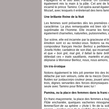
Papageno et le duo avec Pamina. Un comédie
également mis la main à la pâte. Cet ami de Moz
incarné le prince Tamino. Cet opéra aurait égale
Mozart, avec lesquels il entretenait des liens fami
Une brillante Reine de la Nuit
Les femmes sont présentes dès les premières no
caractérise. La plus remarquable est bien sûr 
suprématie de l’homme. Elle incarne les force
également charnelles, naturelles, pulsionnelles,
Sur scène, elle est incarnée par la gracieuse et
émotion sont ici au rendez-vous. Notons sa mag
compositeur français Hector Berlioz a perfidem
Josefa Hofer, cantatrice de son état, qui incarnai
et que
« bon gré, mal gré, il fallait la faire br
détestait ces
« traits sautillants, martelés et pi
déplaise à Monsieur Berlioz, nous, nous aimons, e
Un trio érotique
Notons également le très joli premier trio des 
détache par son velours, celle de la mezzo Dorot
fluides sur justaucorps couleur peau, jouant ainsi
trois, dignes servantes des forces dionysiaque
seule avec Tamino pour flirter avec lui !
Pamina, ou la place des femmes dans la franc
En franc-maçonnerie, la place des femmes a tou
Flûte enchantée
, quelques vacheries misogyne
femme/Sort de sa sphère »
(Acte I, fin de la s