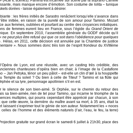
 »
(Acte II, scène3). Pamina est incarnée sur scène par la soprano Camille
puissante, mais manque encore d’émotion. Son costume de lolita – tunique
kets dorées - laisse également à désirer.
nte : les frères initiés de Sarastro renâclent lorsqu’elle s’avance dans
être initiée, en raison de la pureté de son amour pour Tamino. Mozart
ace aux femmes, oubliées et pourtant au centre des croyances initiatiques.
ations de femmes eurent lieu en France, sous l’égide du
Grand Orient de
nique. En septembre 2010, l’assemblée générale du GODF décide qu’il
« ne peut plus être refusé qui que ce soit dans l’obédience pour quelques
»
. Hélas, en 2011, cette décision est annulée par la Chambre de justice
mentaire »
. Nous sommes donc très loin de l’esprit frondeur du XVIIIème
l’Opéra de Lyon, est une réussite, avec un casting très crédible, des
 anciennes chanteuses d’opéra bien en chair, à l’image de la Castafiore
o – Jan Petryka, ténor un peu pâlot – est-elle un clin d’œil à la houppette
u Temple du soleil ? Ou bien à celle de Titeuf ? Tamino et sa flûte qui
hée et sa lyre, personnage apollinien s’il en est.
 le silence de son bien-aimé. Si Orphée, sur le chemin du retour des
is sa bien-aimée, rien de tel pour Tamino, qui incarne le triomphe de la
fluences multiples, qui pourra cependant être apprécié par chacun, à son
que cette œuvre, la dernière du maître avant sa mort, à 35 ans, était la
 et laissant s’exprimer tout le génie de son auteur. Notamment les « noces
celles de l’homme et des éléments naturels (l’air, l’eau, le feu, la terre)
. Projection gratuite sur grand écran le samedi 6 juillet à 21h30, place des