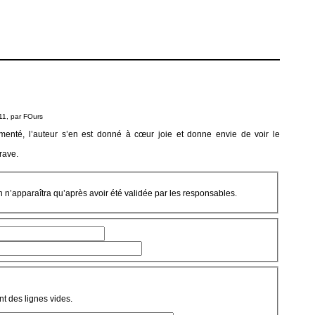
11, par
FOurs
ocumenté, l’auteur s’en est donné à cœur joie et donne envie de voir le
rave.
on n’apparaîtra qu’après avoir été validée par les responsables.
t des lignes vides.