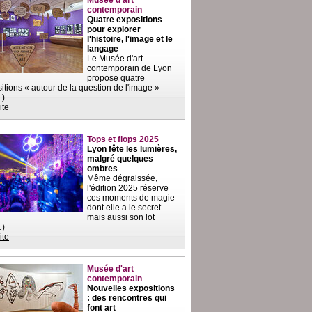
Musée d'art
contemporain
Quatre expositions
pour explorer
l'histoire, l'image et le
langage
Le Musée d'art
contemporain de Lyon
propose quatre
itions « autour de la question de l'image »
…)
ite
Tops et flops 2025
Lyon fête les lumières,
malgré quelques
ombres
Même dégraissée,
l'édition 2025 réserve
ces moments de magie
dont elle a le secret…
mais aussi son lot
…)
ite
Musée d'art
contemporain
Nouvelles expositions
: des rencontres qui
font art