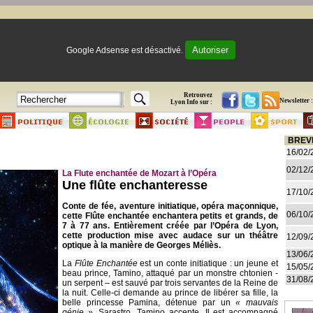
Autoriser
Google Adsense est désactivé.
Retrouvez
Newsletter :
Lyon Info sur :
BREV
16/02/
02/12/
La Flute enchantée de Mozart à l’Opéra
Une flûte enchanteresse
17/10/
Conte de fée, aventure initiatique, opéra maçonnique,
06/10/
cette Flûte enchantée enchantera petits et grands, de
7 à 77 ans. Entièrement créée par l’Opéra de Lyon,
cette production mise avec audace sur un théâtre
12/09/
optique à la manière de Georges Méliès.
13/06/
La
Flûte Enchantée
est un conte initiatique : un jeune et
15/05/
beau prince, Tamino, attaqué par un monstre chtonien -
31/08/
un serpent – est sauvé par trois servantes de la Reine de
la nuit. Celle-ci demande au prince de libérer sa fille, la
belle princesse Pamina, détenue par un
« mauvais
génie »
, Sarastro. Tamino accepte. Il est accompagné