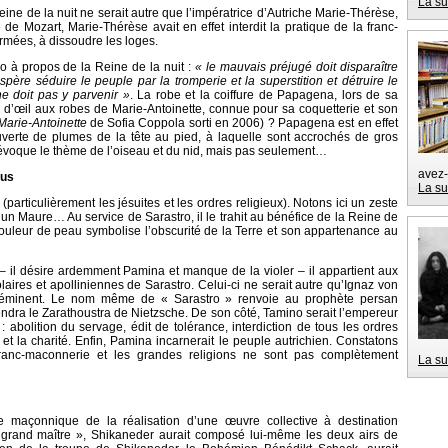
La su
ine de la nuit ne serait autre que l’impératrice d’Autriche Marie-Thérèse,
 de Mozart, Marie-Thérèse avait en effet interdit la pratique de la franc-
rmées, à dissoudre les loges.
tro à propos de la Reine de la nuit :
« le mauvais préjugé doit disparaître
père séduire le peuple par la tromperie et la superstition et détruire le
ne doit pas y parvenir »
. La robe et la coiffure de Papagena, lors de sa
in d’œil aux robes de Marie-Antoinette, connue pour sa coquetterie et son
Marie-Antoinette
de Sofia Coppola sorti en 2006) ? Papagena est en effet
verte de plumes de la tête au pied, à laquelle sont accrochés de gros
voque le thème de l’oiseau et du nid, mais pas seulement…
avez
dus
La su
particulièrement les jésuites et les ordres religieux). Notons ici un zeste
n Maure… Au service de Sarastro, il le trahit au bénéfice de la Reine de
a couleur de peau symbolise l’obscurité de la Terre et son appartenance au
– il désire ardemment Pamina et manque de la violer – il appartient aux
laires et apolliniennes de Sarastro. Celui-ci ne serait autre qu’Ignaz von
éminent. Le nom même de « Sarastro » renvoie au prophète persan
endra le Zarathoustra de Nietzsche. De son côté, Tamino serait l’empereur
abolition du servage, édit de tolérance, interdiction de tous les ordres
et la charité. Enfin, Pamina incarnerait le peuple autrichien. Constatons
 franc-maconnerie et les grandes religions ne sont pas complètement
La su
pe maçonnique de la réalisation d’une œuvre collective à destination
 « grand maître », Shikaneder aurait composé lui-même les deux airs de