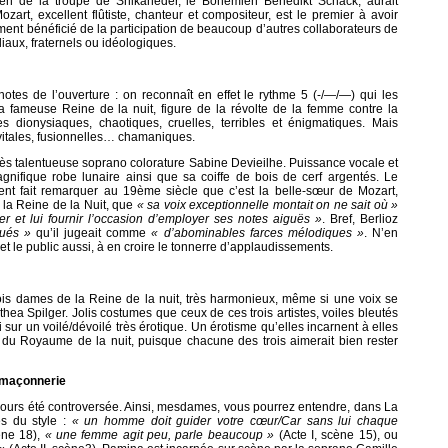
n de la troupe de Shikaneder, le Bohémien Bénédikt Schack, aurait
art, excellent flûtiste, chanteur et compositeur, est le premier à avoir
ment bénéficié de la participation de beaucoup d’autres collaborateurs de
liaux, fraternels ou idéologiques.
tes de l’ouverture : on reconnaît en effet le rythme 5 (-/—/—) qui les
la fameuse Reine de la nuit, figure de la révolte de la femme contre la
s dionysiaques, chaotiques, cruelles, terribles et énigmatiques. Mais
 vitales, fusionnelles… chamaniques.
 très talentueuse soprano colorature Sabine Devieilhe. Puissance vocale et
nifique robe lunaire ainsi que sa coiffe de bois de cerf argentés. Le
ent fait remarquer au 19ème siècle que c’est la belle-sœur de Mozart,
t la Reine de la Nuit, que
« sa voix exceptionnelle montait on ne sait où »
iller et lui fournir l’occasion d’employer ses notes aiguës »
. Bref, Berlioz
qués »
qu’il jugeait comme
« d’abominables farces mélodiques »
. N’en
t le public aussi, à en croire le tonnerre d’applaudissements.
trois dames de la Reine de la nuit, très harmonieux, même si une voix se
hea Spilger. Jolis costumes que ceux de ces trois artistes, voiles bleutés
 sur un voilé/dévoilé très érotique. Un érotisme qu’elles incarnent à elles
s du Royaume de la nuit, puisque chacune des trois aimerait bien rester
-maçonnerie
jours été controversée. Ainsi, mesdames, vous pourrez entendre, dans La
s du style :
« un homme doit guider votre cœur/Car sans lui chaque
cène 18),
« une femme agit peu, parle beaucoup »
(Acte I, scène 15), ou