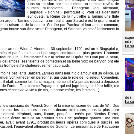
dans sa mission par un oiseleur, un homme revêtu de
plumes multicolores : Papageno (en allemand,
« papagei » signifie « perroquet »). Pour les aider dans
leur quête, la Reine de la nuit offre à Tamino une flûte
n argent. Tamino découvrira en réalité que Sarastro est le grand maître
 de la raison et de la nature. Guidée par Pamina et leur amour commun,
geno trouve son âme sœur, Papagena, et Sarastro vainc définitivement la
expos
où (
La su
ater an der Wien, à Vienne le 30 septembre 1791, est un « Singspiel »,
antés et parlés, mais aussi passages comiques ou plus graves. L’homme
i 26 juin, il était incarné sur la scène de l’Opéra de Lyon par le beau,
jeu de jambes, ses talents de comédien et sa belle voix de baryton ont été
pas trompé et l’a chaleureusement applaudi.
moins pétillante Barbara Zamek) dans leur nid d’amour est un délice. Le
anuel Schikaneder en personne, qui joua le rôle de l’oiseleur. Comédien,
t, il était, comme lui, franc-maçon, même s’il n’a jamais réussi à dépasser
 de l’ordre. Tout comme Papageno, qui est jugé indigne d’être initié, car
nnes choses de la vie »
(le vin, la bonne chère, les femmes…).
de (
La su
 effets spéciaux de Pierrick Sorin et la mise en scène de Luc de Wit. Des
ncruster les chanteurs dans des décors miniatures, dans la plus pure
 serpent, éléphant, ours, lionne, poupée - créés par Nicolas Darrot,
sur un écran de tulle au premier plan. Effet poétique garanti. Une idée
er, avait, avant 1791, produit plusieurs opéras comiques à succès, en
Kasperl, l’équivalent allemand de Guignol. Le personnage de Papageno