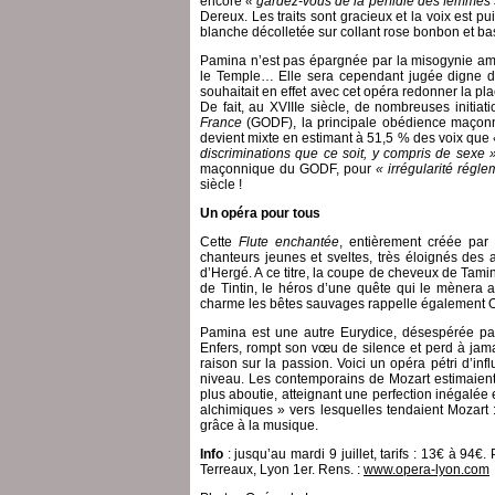
encore
« gardez-vous de la perfidie des femmes
Dereux. Les traits sont gracieux et la voix est 
blanche décolletée sur collant rose bonbon et bas
Pamina n’est pas épargnée par la misogynie ambia
le Temple… Elle sera cependant jugée digne d’
souhaitait en effet avec cet opéra redonner la pl
De fait, au XVIIIe siècle, de nombreuses initi
France
(GODF), la principale obédience maçon
devient mixte en estimant à 51,5 % des voix que
discriminations que ce soit, y compris de sexe 
maçonnique du GODF, pour
« irrégularité régle
siècle !
Un opéra pour tous
Cette
Flute enchantée
, entièrement créée par 
chanteurs jeunes et sveltes, très éloignés des
d’Hergé. A ce titre, la coupe de cheveux de Tamin
de Tintin, le héros d’une quête qui le mènera a
charme les bêtes sauvages rappelle également Orp
Pamina est une autre Eurydice, désespérée par
Enfers, rompt son vœu de silence et perd à jama
raison sur la passion. Voici un opéra pétri d’in
niveau. Les contemporains de Mozart estimaient 
plus aboutie, atteignant une perfection inégalée
alchimiques » vers lesquelles tendaient Mozart : 
grâce à la musique.
Info
: jusqu’au mardi 9 juillet, tarifs : 13€ à 94€
Terreaux, Lyon 1er. Rens. :
www.opera-lyon.com