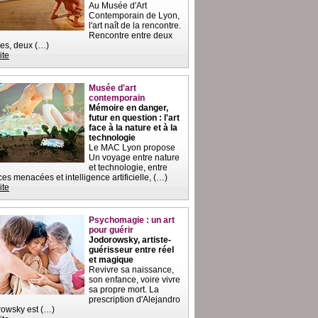
Au Musée d'Art
Contemporain de Lyon,
l'art naît de la rencontre.
Rencontre entre deux
es, deux (…)
ite
Musée d'art
contemporain
Mémoire en danger,
futur en question : l'art
face à la nature et à la
technologie
Le MAC Lyon propose
Un voyage entre nature
et technologie, entre
es menacées et intelligence artificielle, (…)
ite
Psychomagie : un art
pour guérir
Jodorowsky, artiste-
guérisseur entre réel
et magique
Revivre sa naissance,
son enfance, voire vivre
sa propre mort. La
prescription d'Alejandro
owsky est (…)