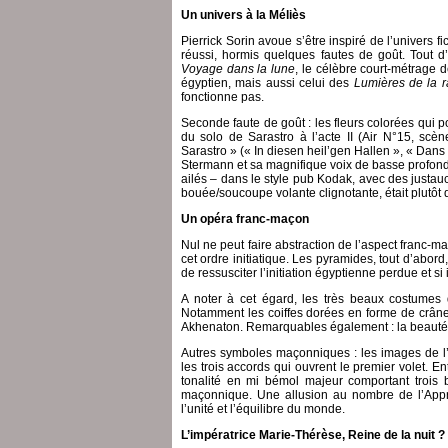
Un univers à la Méliès
Pierrick Sorin avoue s’être inspiré de l’univers f
réussi, hormis quelques fautes de goût. Tout d
Voyage dans la lune
, le célèbre court-métrage d
égyptien, mais aussi celui des
Lumières de la r
fonctionne pas.
Seconde faute de goût : les fleurs colorées qui p
du solo de Sarastro à l’acte II (Air N°15, scè
Sarastro » (« In diesen heil’gen Hallen », « Dan
Stermann et sa magnifique voix de basse profonde.
ailés – dans le style pub Kodak, avec des justau
bouée/soucoupe volante clignotante, était plutôt 
Un opéra franc-maçon
Nul ne peut faire abstraction de l’aspect franc-m
cet ordre initiatique. Les pyramides, tout d’abor
de ressusciter l’initiation égyptienne perdue et s
A noter à cet égard, les très beaux costumes
Notamment les coiffes dorées en forme de crâne
Akhenaton. Remarquables également : la beauté 
Autres symboles maçonniques : les images de l’
les trois accords qui ouvrent le premier volet. E
tonalité en mi bémol majeur comportant trois b
maçonnique. Une allusion au nombre de l’Apprent
l’unité et l’équilibre du monde.
L’impératrice Marie-Thérèse, Reine de la nuit ?