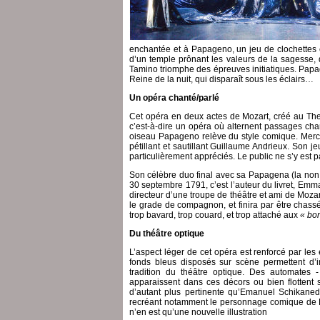
enchantée et à Papageno, un jeu de clochettes e
d’un temple prônant les valeurs de la sagesse,
Tamino triomphe des épreuves initiatiques. Papa
Reine de la nuit, qui disparaît sous les éclairs…
Un opéra chanté/parlé
Cet opéra en deux actes de Mozart, créé au The
c’est-à-dire un opéra où alternent passages ch
oiseau Papageno relève du style comique. Mercred
pétillant et sautillant Guillaume Andrieux. Son 
particulièrement appréciés. Le public ne s’y est 
Son célèbre duo final avec sa Papagena (la non 
30 septembre 1791, c’est l’auteur du livret, Emm
directeur d’une troupe de théâtre et ami de Mozar
le grade de compagnon, et finira par être chassé
trop bavard, trop couard, et trop attaché aux
« bo
Du théâtre optique
L’aspect léger de cet opéra est renforcé par les
fonds bleus disposés sur scène permettent d’i
tradition du théâtre optique. Des automates -
apparaissent dans ces décors ou bien flottent 
d’autant plus pertinente qu’Emanuel Schikaned
recréant notamment le personnage comique de 
n’en est qu’une nouvelle illustration