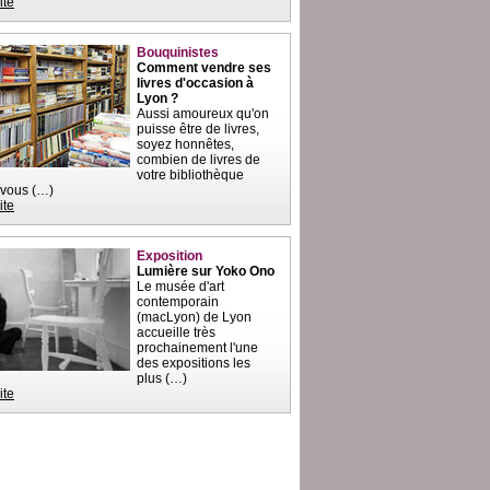
ite
Bouquinistes
Comment vendre ses
livres d'occasion à
Lyon ?
Aussi amoureux qu'on
puisse être de livres,
soyez honnêtes,
combien de livres de
votre bibliothèque
-vous (…)
ite
Exposition
Lumière sur Yoko Ono
Le musée d'art
contemporain
(macLyon) de Lyon
accueille très
prochainement l'une
des expositions les
plus (…)
ite