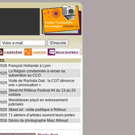
ES
2026
François Hollande à Lyon
La Région condamnée à verser sa
2025
subvention au CCO
Visite de Rachida Dati : la CGT dénonce
2025
une « provocation »
Street Art Rillieux Festival #4 du 13 au 25
2025
octobre
Woodstower placé en redressement
2025
judiciaire
2025
Street art : visite poétique à Rillieux
2025
71 ateliers d’artistes ouvrent leurs portes
2016
Décès du photographe Marc Riboud