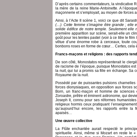
D’après certains commentateurs, la vindicative Re
la mère de la reine Marie-Antoinette. A l’époque
maçonnerie et s’employait, au moyen de forces a
Ainsi, à l’Acte II scène 1, voici ce que dit Saras
(…). Cette femme s’imagine être grande ; elle es
solide édifice de notre temple. Seulement elle 
première apparition sur scène, serait-elle un cl
goût pour les teintes pastel (voir à ce titre le film
vêtue d’une énorme robe à cerceaux, toute cou
bonbons roses en forme de cœur… Certes, cela é
Francs-maçons et religions : des rapports ten
De son côté, Monostatos représenterait le clergé (
de racisme de l’époque, puisque Monostatos est u
la nuit, qui lui a promis sa fille en échange. S
Royaume de la nuit.
Possédé par de puissantes pulsions charnelles 
forces dionysiaques, en opposition aux forces so
Born, un franc-maçon et homme de sciences 
Zoroastre, prêtre et éminent astronome, qui devi
Joseph II, connu pour ses réformes humanistes : 
religieux hormis ceux pratiquant l’enseignement 
qu’aujourd’hui encore, les rapports entre la
apaisés…
Une œuvre collective
La Flûte enchantée aurait respecté le princi
spirituelle. Ainsi, même si Mozart en reste le