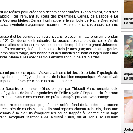
ictif de Méliès pour créer ses décors et ses vidéos. Globalement, c’est très
’abord, l’œil remuant au cœur des pyramides. Certes, cela rappelle Le
musé
e Georges Méliès. Certes, l’œil rappelle le symbole de Râ, le Dieu soleil
La su
aison
, symbole maçonnique récurrent. Mais dans ce cas précis, cela ne
oussent et les voitures qui roulent dans le décor miniature en arrière-plan
ne 12). Ce décor kitch ridiculise la beauté des paroles de cet « Air de
s ces salles sacrées »), merveilleusement interprété par le grand Johannes
 En revanche, l’idée d’habiller les trois jeunes garçons - les trois génies
corps rayés rouge, des bonnets et des lunettes de bain et logés dans une
drôle. Même si les voix des trois enfants sont un peu faiblardes…
açonnique de cet opéra. Mozart avait en effet décidé de faire l’apologie de
espèc
d, symboles de l’Égypte, berceau de la tradition maçonnique. Mozart rêvait
La su
i importante à ses yeux pour la paix du monde.
 de Sarastro et de ses prêtres conçus par Thibault Vancraenenbroeck.
s égyptiens déformés, symboles de l’élite royale à l’époque du Pharaon
et la puissance des chœurs de prêtres dirigés par Alan Woodbridge.
équerre et du compas, projetées en arrière-fond de la scène, ou encore
ntrecoupés de courts silences, ils sont répétés chacun trois fois, dans une
émols à la clef. Ils évoquent les coups frappés à l’entrée de la loge
i, évoquant l’harmonie de la trinité Osiris, Isis et Horus, et assurant
Jodor