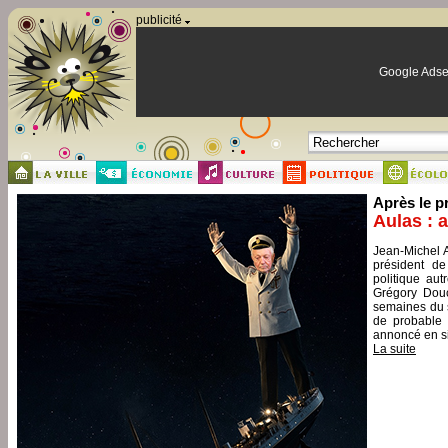
Panneau de gestion des cookies
publicité
Google Adse
Après le p
Aulas : 
Jean-Michel A
président de
politique aut
Grégory Douc
semaines du s
de probable 
annoncé en si
La suite