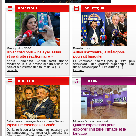
Municipales 2026
Premier tour
Un accord pour « balayer Aulas
Aulas s'effondre, la Métropole
et sa droite réactionnaire »
pourrait basculer
Anaïs Belouassa Cherifi avait donné
Le contraste n’aurait pas pu être plus
rendez-vous à la presse sur un terrain de
saisissant : une gauche euphorique, une
basket à proximité des tours de la (…)
droite catastrophée. Les autres (…)
La suite
La suite
Fake news : nettoyer les incuries d'Aulas
Musée d'art contemporain
Pipeau, mensonges et vidéo
Quatre expositions pour
explorer l'histoire, l'image et le
De la pollution à la dette, en passant par
les transports en commun et la sécurité, les
langage
fake news de l’équipe Aulas (…)