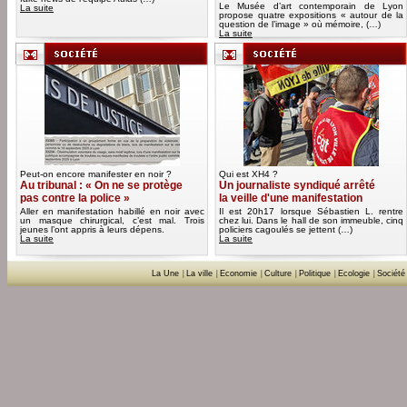
Le Musée d’art contemporain de Lyon
La suite
propose quatre expositions « autour de la
question de l’image » où mémoire, (…)
La suite
Peut-on encore manifester en noir ?
Qui est XH4 ?
Au tribunal : « On ne se protège
Un journaliste syndiqué arrêté
pas contre la police »
la veille d'une manifestation
Aller en manifestation habillé en noir avec
Il est 20h17 lorsque Sébastien L. rentre
un masque chirurgical, c’est mal. Trois
chez lui. Dans le hall de son immeuble, cinq
jeunes l’ont appris à leurs dépens.
policiers cagoulés se jettent (…)
La suite
La suite
La Une
|
La ville
|
Economie
|
Culture
|
Politique
|
Ecologie
|
Société