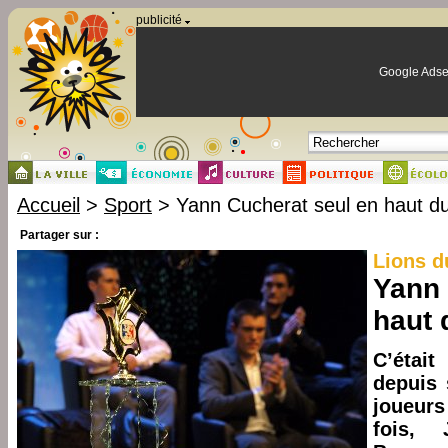
Panneau de gestion des cookies
publicité
Google Adse
Accueil
>
Sport
> Yann Cucherat seul en haut d
Partager sur :
Lions d
Yann 
haut 
C’étai
depuis 
joueur
fois, 