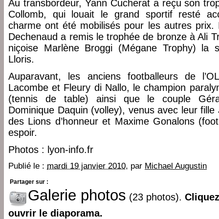
Au transbordeur, Yann Cucherat a reçu son tr
Collomb, qui louait le grand sportif resté a
charme ont été mobilisés pour les autres prix.
Dechenaud a remis le trophée de bronze à Ali Tr
niçoise Marlène Broggi (Mégane Trophy) la s
Lloris.
Auparavant, les anciens footballeurs de l’
Lacombe et Fleury di Nallo, le champion paral
(tennis de table) ainsi que le couple Géra
Dominique Daquin (volley), venus avec leur fille
des Lions d’honneur et Maxime Gonalons (footba
espoir.
Photos : lyon-info.fr
Publié le :
mardi 19 janvier 2010
, par
Michael Augustin
Partager sur :
Galerie photos
(23 photos).
Clique
ouvrir le diaporama.