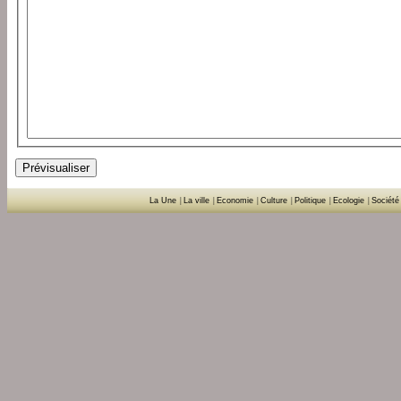
La Une
|
La ville
|
Economie
|
Culture
|
Politique
|
Ecologie
|
Société