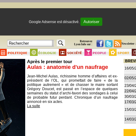
Autoriser
Google Adsense est désactivé.
Retrouvez
Newsletter :
Lyon Info sur :
Après le premier tour
BREV
Aulas : anatomie d'un naufrage
16/05/
Jean-Michel Aulas, richissime homme d’affaires et ex-
02/05/
président de l’OL, qui promettait de faire « de la
politique autrement » et de chasser le maire sortant
23/04/
Grégory Doucet, est passé en l’espace de quelques
22/04/
semaines du statut d’archi-favori des sondages à celui
30/03/
de probable futur perdant. Chronique d’un naufrage
annoncé en six actes.
17/03/
La suite
15/03/
14/03/