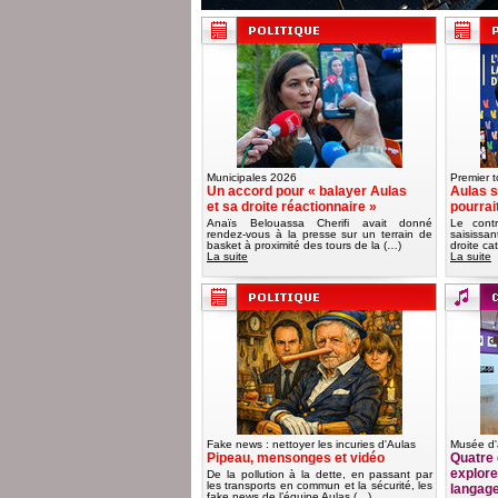
Municipales 2026
Premier t
Un accord pour « balayer Aulas
Aulas s
et sa droite réactionnaire »
pourrai
Anaïs Belouassa Cherifi avait donné
Le contr
rendez-vous à la presse sur un terrain de
saisissa
basket à proximité des tours de la (…)
droite ca
La suite
La suite
Fake news : nettoyer les incuries d'Aulas
Musée d'
Pipeau, mensonges et vidéo
Quatre 
explorer
De la pollution à la dette, en passant par
les transports en commun et la sécurité, les
langag
fake news de l’équipe Aulas (…)