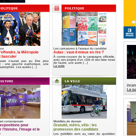
our
Les caricatures à l'assaut du candidat
'effondre, la Métropole
Aulas : vaut-il mieux en rire ?
t basculer
À contre-courant de la campagne officielle,
avec ses projets d’un côté et ses fake news
aste n’aurait pas pu être plus
de l’autre, une autre (…)
nt : une gauche euphorique, une
La suite
tastrophée. Les autres (…)
incan
La su
art contemporain
Mobilités de demain
expositions pour
Gratuité, métro, vélo : les
 l'histoire, l'image et le
promesses des candidats
e
Les mobilités sont au cœur du quotidien