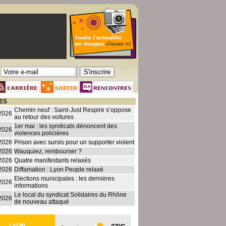
ES
Chemin neuf : Saint-Just Respire s’oppose
2026
au retour des voitures
1er mai : les syndicats dénoncent des
2026
violences policières
2026
Prison avec sursis pour un supporter violent
2026
Wauquiez, rembourser ?
2026
Quatre manifestants relaxés
2026
Diffamation : Lyon People relaxé
Elections municipales : les dernières
2026
informations
Le local du syndicat Solidaires du Rhône
2026
de nouveau attaqué