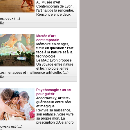
Au Musée d'Art
Contemporain de Lyon,
l'art naît de la rencontre.
Rencontre entre deux
es, deux (…)
ite
Musée d'art
contemporain
Mémoire en danger,
futur en question : l'art
face à la nature et à la
technologie
Le MAC Lyon propose
Un voyage entre nature
et technologie, entre
es menacées et intelligence artificielle, (…)
ite
Psychomagie : un art
pour guérir
Jodorowsky, artiste-
guérisseur entre réel
et magique
Revivre sa naissance,
son enfance, voire vivre
sa propre mort. La
prescription d'Alejandro
owsky est (…)