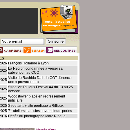
ES
2026
François Hollande à Lyon
La Région condamnée à verser sa
2025
subvention au CCO
Visite de Rachida Dati : la CGT dénonce
2025
une « provocation »
Street Art Rillieux Festival #4 du 13 au 25
2025
octobre
Woodstower placé en redressement
2025
judiciaire
2025
Street art : visite poétique à Rillieux
2025
71 ateliers d’artistes ouvrent leurs portes
2016
Décès du photographe Marc Riboud