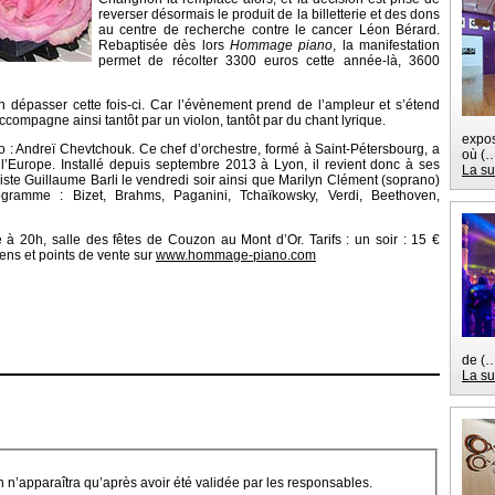
reverser désormais le produit de la billetterie et des dons
au centre de recherche contre le cancer Léon Bérard.
Rebaptisée dès lors
Hommage piano
, la manifestation
permet de récolter 3300 euros cette année-là, 3600
 dépasser cette fois-ci. Car l’évènement prend de l’ampleur et s’étend
ccompagne ainsi tantôt par un violon, tantôt par du chant lyrique.
expos
o : Andreï Chevtchouk. Ce chef d’orchestre, formé à Saint-Pétersbourg, a
où (
’Europe. Installé depuis septembre 2013 à Lyon, il revient donc à ses
La su
niste Guillaume Barli le vendredi soir ainsi que Marilyn Clément (soprano)
gramme : Bizet, Brahms, Paganini, Tchaïkowsky, Verdi, Beethoven,
à 20h, salle des fêtes de Couzon au Mont d’Or. Tarifs : un soir : 15 €
Rens et points de vente sur
www.hommage-piano.com
de (
La su
on n’apparaîtra qu’après avoir été validée par les responsables.