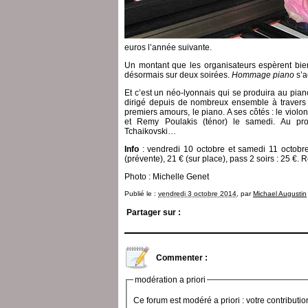
euros l’année suivante.
Un montant que les organisateurs espèrent bien
désormais sur deux soirées.
Hommage piano
s’a
Et c’est un néo-lyonnais qui se produira au pian
dirigé depuis de nombreux ensemble à travers l
premiers amours, le piano. A ses côtés : le violo
et Remy Poulakis (ténor) le samedi. Au pro
Tchaikovski…
Info
: vendredi 10 octobre et samedi 11 octobre 
(prévente), 21 € (sur place), pass 2 soirs : 25 €. 
Photo : Michelle Genet
Publié le :
vendredi 3 octobre 2014
, par
Michael Augustin
Partager sur :
Commenter :
modération a priori
Ce forum est modéré a priori : votre contributi