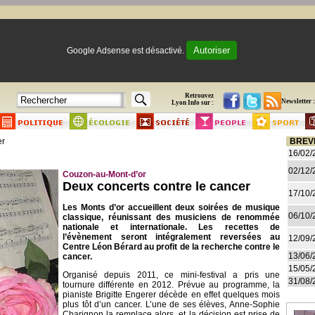
Autoriser
Google Adsense est désactivé.
Retrouvez
Newsletter :
Lyon Info sur :
er
BREV
16/02/
02/12/
Couzon-au-Mont-d’or
Deux concerts contre le cancer
17/10/
Les Monts d’or accueillent deux soirées de musique
06/10/
classique, réunissant des musiciens de renommée
nationale et internationale. Les recettes de
l’évènement seront intégralement reversées au
12/09/
Centre Léon Bérard au profit de la recherche contre le
13/06/
cancer.
15/05/
Organisé depuis 2011, ce mini-festival a pris une
31/08/
tournure différente en 2012. Prévue au programme, la
pianiste Brigitte Engerer décède en effet quelques mois
plus tôt d’un cancer. L’une de ses élèves, Anne-Sophie
Charignon la remplace alors, et la décision est prise de