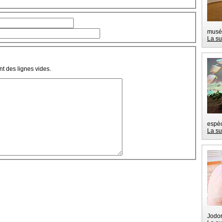
musé
La su
t des lignes vides.
espèc
La su
Jodor