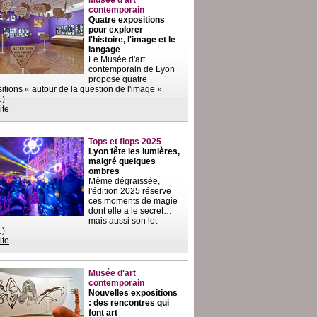
Musée d'art
contemporain
Quatre expositions
pour explorer
l'histoire, l'image et le
langage
Le Musée d'art
contemporain de Lyon
propose quatre
itions « autour de la question de l'image »
…)
ite
Tops et flops 2025
Lyon fête les lumières,
malgré quelques
ombres
Même dégraissée,
l'édition 2025 réserve
ces moments de magie
dont elle a le secret…
mais aussi son lot
…)
ite
Musée d'art
contemporain
Nouvelles expositions
: des rencontres qui
font art