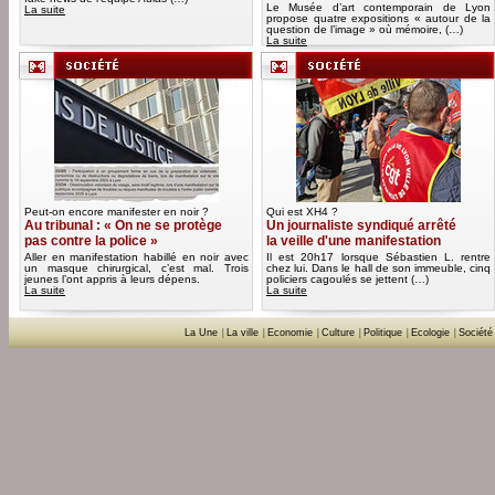
Le Musée d’art contemporain de Lyon
La suite
propose quatre expositions « autour de la
question de l’image » où mémoire, (…)
La suite
Peut-on encore manifester en noir ?
Qui est XH4 ?
Au tribunal : « On ne se protège
Un journaliste syndiqué arrêté
pas contre la police »
la veille d'une manifestation
Aller en manifestation habillé en noir avec
Il est 20h17 lorsque Sébastien L. rentre
un masque chirurgical, c’est mal. Trois
chez lui. Dans le hall de son immeuble, cinq
jeunes l’ont appris à leurs dépens.
policiers cagoulés se jettent (…)
La suite
La suite
La Une
|
La ville
|
Economie
|
Culture
|
Politique
|
Ecologie
|
Société