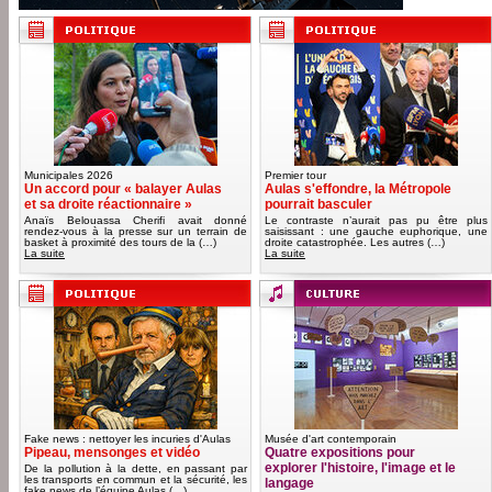
Municipales 2026
Premier tour
Un accord pour « balayer Aulas
Aulas s'effondre, la Métropole
et sa droite réactionnaire »
pourrait basculer
Anaïs Belouassa Cherifi avait donné
Le contraste n’aurait pas pu être plus
rendez-vous à la presse sur un terrain de
saisissant : une gauche euphorique, une
basket à proximité des tours de la (…)
droite catastrophée. Les autres (…)
La suite
La suite
Fake news : nettoyer les incuries d'Aulas
Musée d'art contemporain
Pipeau, mensonges et vidéo
Quatre expositions pour
explorer l'histoire, l'image et le
De la pollution à la dette, en passant par
les transports en commun et la sécurité, les
langage
fake news de l’équipe Aulas (…)