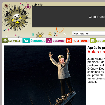
Panneau de gestion des cookies
publicité
Google Adse
Après le p
Aulas : 
Jean-Michel A
président de
politique aut
Grégory Douc
semaines du s
de probable 
annoncé en si
La suite