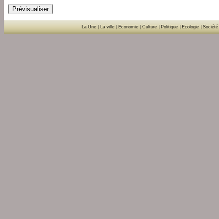
La Une
|
La ville
|
Economie
|
Culture
|
Politique
|
Ecologie
|
Société