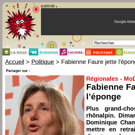
Panneau de gestion des cookies
publicité
Google Adse
Accueil
>
Politique
> Fabienne Faure jette l’épo
Partager sur :
Régionales - M
Fabienne Fa
l’éponge
Plus grand-c
rhônalpin. Dima
Dominique Cham
mettre en retra