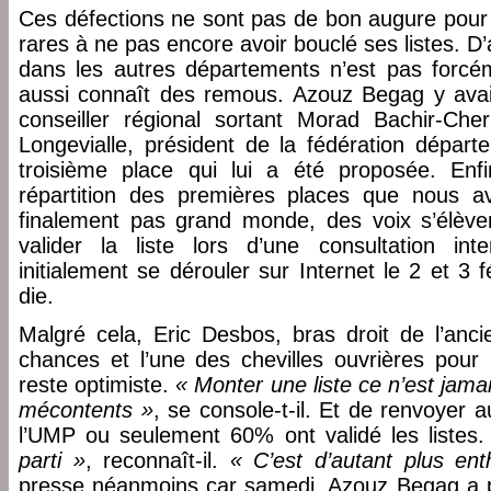
Ces défections ne sont pas de bon augure pour l
rares à ne pas encore avoir bouclé ses listes. D’
dans les autres départements n’est pas forcém
aussi connaît des remous. Azouz Begag y avai
conseiller régional sortant Morad Bachir-Cheri
Longevialle, président de la fédération départ
troisième place qui lui a été proposée. En
répartition des premières places que nous 
finalement pas grand monde, des voix s’élève
valider la liste lors d’une consultation inte
initialement se dérouler sur Internet le 2 et 3 f
die.
Malgré cela, Eric Desbos, bras droit de l’ancie
chances et l’une des chevilles ouvrières pour l
reste optimiste.
« Monter une liste ce n’est jamais
mécontents »
, se console-t-il. Et de renvoyer a
l’UMP ou seulement 60% ont validé les listes
parti »
, reconnaît-il.
« C’est d’autant plus en
presse néanmoins car samedi, Azouz Begag a p