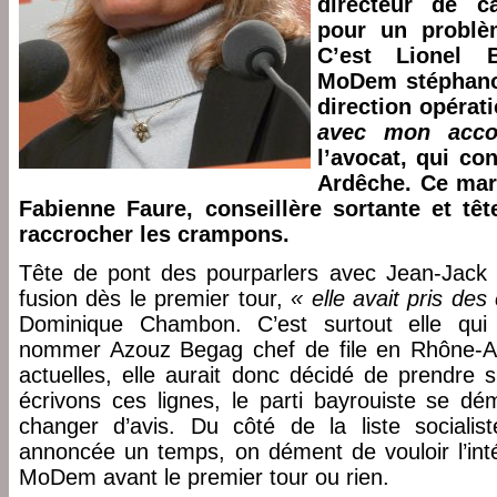
directeur de ca
pour un problè
C’est Lionel 
MoDem stéphanoi
direction opérat
avec mon acco
l’avocat, qui con
Ardêche. Ce mar
Fabienne Faure, conseillère sortante et têt
raccrocher les crampons.
Tête de pont des pourparlers avec Jean-Jack
fusion dès le premier tour,
« elle avait pris des
Dominique Chambon. C’est surtout elle qui 
nommer Azouz Begag chef de file en Rhône-Alp
actuelles, elle aurait donc décidé de prendre s
écrivons ces lignes, le parti bayrouiste se dé
changer d’avis. Du côté de la liste socialis
annoncée un temps, on dément de vouloir l’inté
MoDem avant le premier tour ou rien.