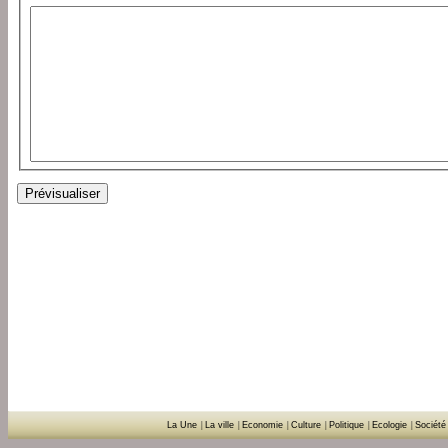
La Une
|
La ville
|
Economie
|
Culture
|
Politique
|
Ecologie
|
Société