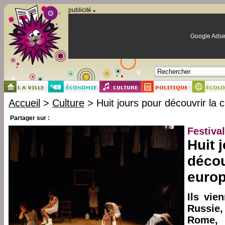
Panneau de gestion des cookies
publicité
Google Adse
Accueil
>
Culture
> Huit jours pour découvrir la 
Partager sur :
Festival
Huit 
décou
euro
Ils vie
Russie,
Rome, 