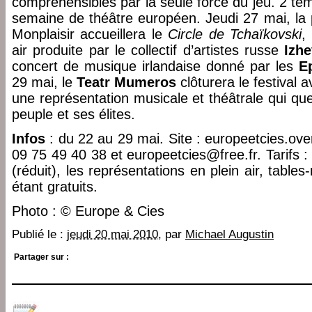
compréhensibles par la seule force du jeu. 2 te
semaine de théâtre européen. Jeudi 27 mai, la 
Monplaisir accueillera le
Circle de Tchaïkovski
,
air produite par le collectif d’artistes russe
Izhe
concert de musique irlandaise donné par les
E
29 mai, le
Teatr Mumeros
clôturera le festival 
une représentation musicale et théâtrale qui que
peuple et ses élites.
Infos
: du 22 au 29 mai. Site : europeetcies.ove
09 75 49 40 38 et europeetcies@free.fr. Tarifs : 
(réduit), les représentations en plein air, table
étant gratuits.
Photo : © Europe & Cies
Publié le :
jeudi 20 mai 2010
, par
Michael Augustin
Partager sur :