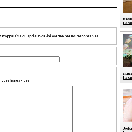
musé
La su
on n’apparaîtra qu’après avoir été validée par les responsables.
espèc
La su
t des lignes vides.
Jodor