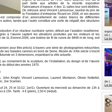
part belle aux artistes de la récente exposition
Fabricateurs d’espace
, 4 des 11 salles leur sont dédiées.
On retrouve ainsi Vincent Lamouroux, lauréat du prix de
la Fondation d’entreprise Ricard en 2006, et ses œuvres
est composée d’un amoncellement de cubes blancs de différentes
 autres, tandis que l’autre constitue une sorte de négatif, des structures
duction d’un réacteur nucléaire syrien, détruit par l’aviation israélienne.
expos
és à l’œuvre captent les vibrations produites par les visiteurs et les
où (
n de là,
Everest 2006
, une bobine de fil de cuivre de 8848 m de long, soit
La su
parisien pour être précis) à travers une série de photographies retouchées
ré de ses balades canines en bord de Seine.
Musée du XXIe siècle
s’inscrit
e futuriste en 3 dimensions, enjambant la ville actuelle.
 au croisement de la sculpture, de l’installation, du design et de l’œuvre
iste du début des années 1970.
o
.
, John Knight, Vincent Lamouroux, Laurent Montaron, Olivier Nottellet,
vic, Joe Scanlan.
de (
La su
sauf 24, 25 et 31/12, 1er/1). Ouverture du mercredi au dimanche de 13h à
 15h. Tarifs : 4 € (plein), 2,50 € (réduit).