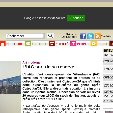
Autoriser
Google Adsense est désactivé.
Retrouvez
Newsletter :
Lyon Info sur :
BREV
16/02/
02/12/
Art moderne
L’IAC sort de sa réserve
17/10/
L’Institut d’art contemporain de Villeurbanne (IAC)
06/10/
ouvre ses réserves et présente 10 artistes de sa
collection. C’est justement
Collection’10
que s’intitule
cette exposition, la deuxième du genre après
12/09/
Collection’08
. Elle a désormais vocation à s’inscrire
13/06/
dans un rythme biennal. L’occasion de voir ou revoir
20 œuvres (sur 1600) du stock de l’institut, acquis et
15/05/
présentés entre 1989 et 2010.
31/08/
« La notion de l’espace »
est le leitmotiv de cette
rétrospective d’un genre spécial, explique Nathalie
Ergino, la directrice de l’IAC. Sans surprise, elle fait la