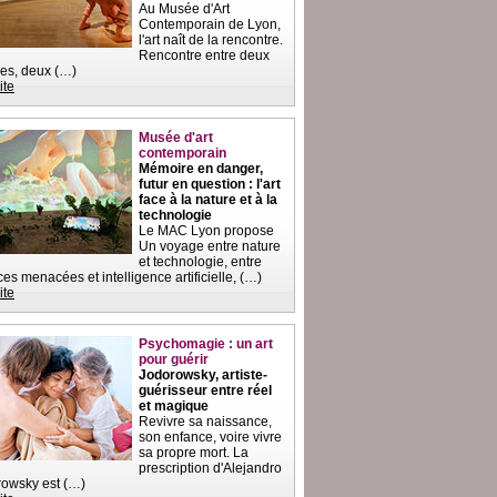
Au Musée d'Art
Contemporain de Lyon,
l'art naît de la rencontre.
Rencontre entre deux
es, deux (…)
ite
Musée d'art
contemporain
Mémoire en danger,
futur en question : l'art
face à la nature et à la
technologie
Le MAC Lyon propose
Un voyage entre nature
et technologie, entre
es menacées et intelligence artificielle, (…)
ite
Psychomagie : un art
pour guérir
Jodorowsky, artiste-
guérisseur entre réel
et magique
Revivre sa naissance,
son enfance, voire vivre
sa propre mort. La
prescription d'Alejandro
owsky est (…)