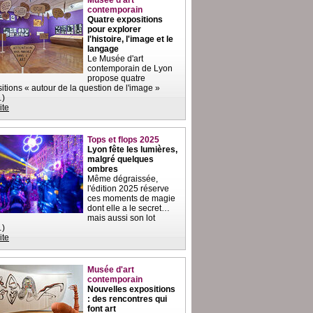
Musée d'art
contemporain
Quatre expositions
pour explorer
l'histoire, l'image et le
langage
Le Musée d'art
contemporain de Lyon
propose quatre
itions « autour de la question de l'image »
…)
ite
Tops et flops 2025
Lyon fête les lumières,
malgré quelques
ombres
Même dégraissée,
l'édition 2025 réserve
ces moments de magie
dont elle a le secret…
mais aussi son lot
…)
ite
Musée d'art
contemporain
Nouvelles expositions
: des rencontres qui
font art