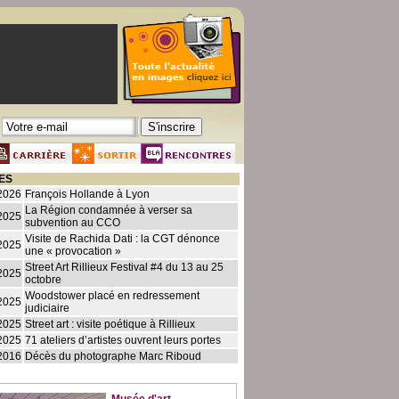
ES
2026
François Hollande à Lyon
La Région condamnée à verser sa
2025
subvention au CCO
Visite de Rachida Dati : la CGT dénonce
2025
une « provocation »
Street Art Rillieux Festival #4 du 13 au 25
2025
octobre
Woodstower placé en redressement
2025
judiciaire
2025
Street art : visite poétique à Rillieux
2025
71 ateliers d’artistes ouvrent leurs portes
2016
Décès du photographe Marc Riboud