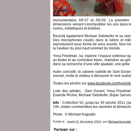
monumentales AR.07 et AR.09. La première 
dimensions venant s’enchevêtrer les uns dans les
noires, métalliques et évidées.
Revoilà également Michael Sailstorfer et sa repro
Des microphones coulés dans le béton et intégr
reproduisent sous forme de sons sourds. Non loi
la hauteur du plus haut sommet du monde.
Yona Friedman, lui, explore l’espace extérieur (
au feutre et au correcteur blanc, réalisées au g
dans sa recherche d’une
ville spatiale
, une grill
Autre curiosité, la cabane sudiste de Sam Durant,
sonore, invite le visiteur à découvrir le rock sud
Toutes les photos sur
www.facebook.com/lyoninf
Liste des artistes : Sam Durant, Yona Friedman
Evariste Richer, Michael Sailstorfer, Bojan Sarce
Info
: Collection’10, jusqu’au 30 janvier 2011 (
19h, visites commentées les samedis et dimanches à
Photo : © Michael Augustin
Publié le :
mardi 21 décembre 2010
, par
Michael Augustin
Partager sur :