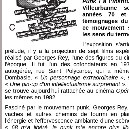
Punk !
à l’
Instit
Villeurbanne 
années 70 et
témoignages du
ce mouvement s
les sens du term
L’exposition s’art
prélude, il y a la projection de sept films exp
réalisé par Georges Rey, l’une des figures du 
l’époque. Il fut l’un des cofondateurs en 
autogérée, rue Saint Polycarpe, qui a même u
Dombasle.
« Un personnage extraordinaire »
,
« Une pin-up d’un intellectualisme surprenant »
.
se trouve aujourd’hui rattachée au cinéma
Opér
les mêmes en 1982.
Fasciné par le mouvement punk, Georges Rey, qu
vaches et autres chemins de fourmi en plan
l’énergie et l’effervescence ambiante d’une sc
« 68 m’a libéré, le punk m’a encore plus li