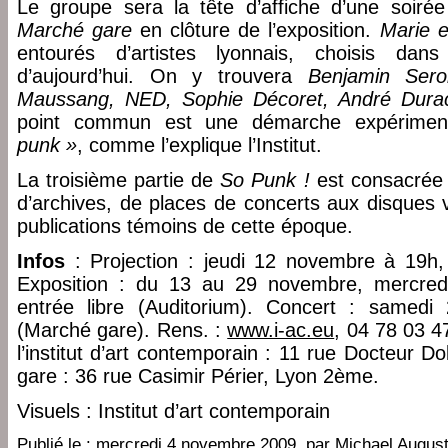
Le groupe sera la tête d’affiche d’une soiré
Marché gare
en clôture de l’exposition.
Marie e
entourés d’artistes lyonnais, choisis da
d’aujourd’hui. On y trouvera
Benjamin Sero
Maussang, NED, Sophie Décoret, André Durac
point commun est une démarche expérime
punk »
, comme l’explique l’Institut.
La troisième partie de
So Punk !
est consacrée 
d’archives, de places de concerts aux disques 
publications témoins de cette époque.
Infos
: Projection : jeudi 12 novembre à 19h, 
Exposition : du 13 au 29 novembre, mercred
entrée libre (Auditorium). Concert : samed
(Marché gare). Rens. :
www.i-ac.eu
, 04 78 03 4
l’institut d’art contemporain : 11 rue Docteur D
gare : 36 rue Casimir Périer, Lyon 2ème.
Visuels : Institut d’art contemporain
Publié le :
mercredi 4 novembre 2009
, par
Michael August