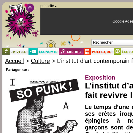
Panneau de gestion des cookies
publicité
Google Adse
Accueil
>
Culture
> L’institut d’art contemporain f
Partager sur :
Exposition
L’institut d
fait revivre
Le temps d’une e
ses crêtes iroq
épingles à no
garçons sont de