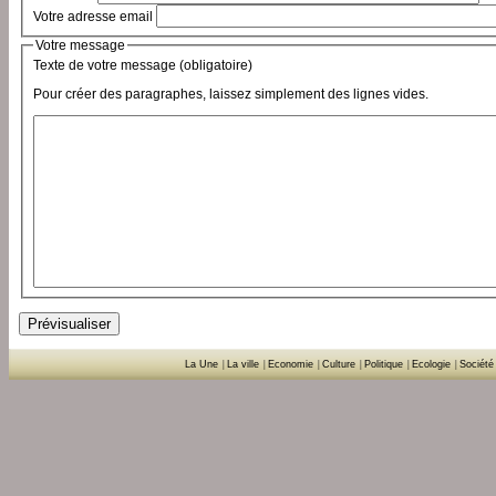
Votre adresse email
Votre message
Texte de votre message (obligatoire)
Pour créer des paragraphes, laissez simplement des lignes vides.
La Une
|
La ville
|
Economie
|
Culture
|
Politique
|
Ecologie
|
Société