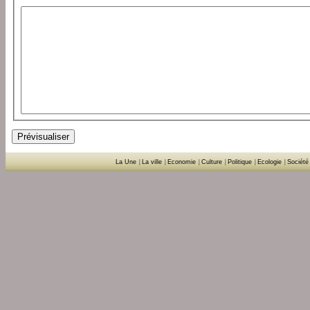
La Une
|
La ville
|
Economie
|
Culture
|
Politique
|
Ecologie
|
Société