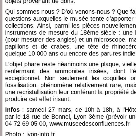
objets provenant de dons.
Qui sommes nous ? D’où venons-nous ? Que faiso
questions auxquelles le musée tente d’apporter
collections. Ainsi, parmi les pièces nouvelleme
instruments de mesure du 18ème siècle : une 
(pour mesurer des angles) et un microscope, mai
papillons et de crabes, une tête de rhinocéro
quelque 10 000 ans ou encore des parures indie
L’objet phare reste néanmoins une plaque, vieill
renfermant des ammonites irisées, dont l’é
exceptionnel. Non seulement les coquilles o
fossilisation, phénomène relativement rare, mai
une recristallisation leur conférant la propriété d
produire cet effet irisant.
Infos
: samedi 27 mars, de 10h à 18h, à l’Hôt
par le 18 rue de Bonnel, Lyon 3ème (prévoir une
04 72 69 05 00,
www.museedesconfluences.fr
Photo : lyon-info.fr