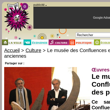
Panneau de gestion des cookies
publicité
Google Adse
Accueil
>
Culture
> Le musée des Confluences e
anciennes
Partager sur :
Œuvres 
Le m
Conf
des p
Ce sa
Conflue