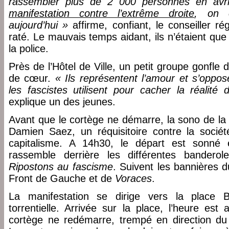
rassembler plus de 2 000 personnes en avri
manifestation contre l’extrême droite
, on 
aujourd’hui »
affirme, confiant, le conseiller r
raté. Le mauvais temps aidant, ils n’étaient qu
la police.
Près de l’Hôtel de Ville, un petit groupe gonfle
de cœur.
« Ils représentent l’amour et s’oppo
les fascistes utilisent pour cacher la réalit
explique un des jeunes.
Avant que le cortège ne démarre, la sono de 
Damien Saez, un réquisitoire contre la socié
capitalisme. A 14h30, le départ est sonné e
rassemble derrière les différentes bandero
Ripostons au fascisme
. Suivent les bannières 
Front de Gauche et de
Voraces
.
La manifestation se dirige vers la place B
torrentielle. Arrivée sur la place, l’heure est
cortège ne redémarre, trempé en direction du q