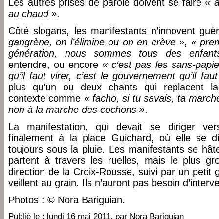
Les autres prises de parole doivent se faire
« à
au chaud »
.
Côté slogans, les manifestants n’innovent guè
gangrène, on l’élimine ou on en crève »
,
« prem
génération, nous sommes tous des enfant
entendre, ou encore
« c‘est pas les sans-papie
qu’il faut virer, c’est le gouvernement qu’il faut
plus qu’un ou deux chants qui replacent la
contexte comme
« facho, si tu savais, ta march
non à la marche des cochons »
.
La manifestation, qui devait se diriger vers
finalement à la place Guichard, où elle se d
toujours sous la pluie. Les manifestants se hât
partent à travers les ruelles, mais le plus g
direction de la Croix-Rousse, suivi par un peti
veillent au grain. Ils n’auront pas besoin d’interve
Photos : © Nora Bariguian.
Publié le :
lundi 16 mai 2011
, par
Nora Bariguian