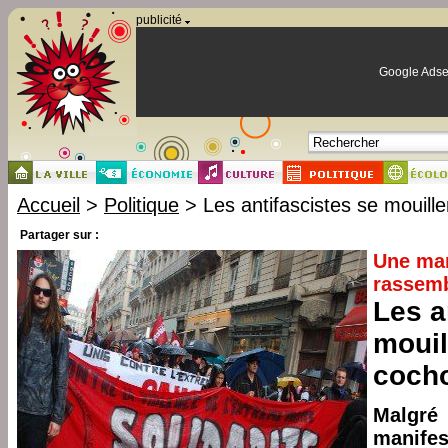
Panneau de gestion des cookies
publicité
Google Adse
Accueil
>
Politique
> Les antifascistes se mouille
Partager sur :
Une man
rassem
Les a
mouil
coch
Malgré
manife