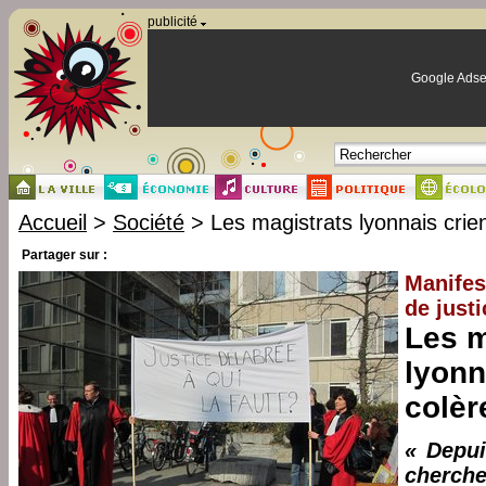
Panneau de gestion des cookies
publicité
Google Adse
Accueil
>
Société
> Les magistrats lyonnais crien
Partager sur :
Manifes
de justi
Les m
lyonn
colèr
« Depui
cherch