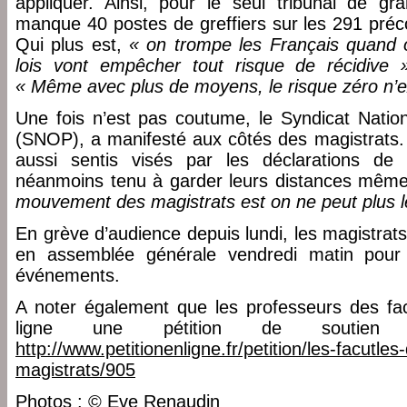
appliquer. Ainsi, pour le seul tribunal de gr
manque 40 postes de greffiers sur les 291 préco
Qui plus est,
« on trompe les Français quand o
lois vont empêcher tout risque de récidive 
« Même avec plus de moyens, le risque zéro n’e
Une fois n’est pas coutume, le Syndicat Nation
(SNOP), a manifesté aux côtés des magistrats. 
aussi sentis visés par les déclarations de 
néanmoins tenu à garder leurs distances même 
mouvement des magistrats est on ne peut plus l
En grève d’audience depuis lundi, les magistrats
en assemblée générale vendredi matin pour 
événements.
A noter également que les professeurs des fac
ligne une pétition de soutien
http://www.petitionenligne.fr/petition/les-facutles
magistrats/905
Photos : © Eve Renaudin