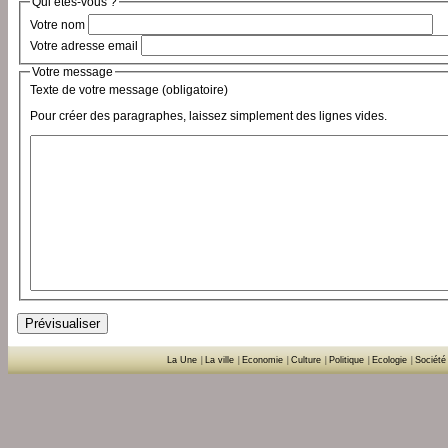
Qui êtes-vous ?
Votre nom
Votre adresse email
Votre message
Texte de votre message (obligatoire)
Pour créer des paragraphes, laissez simplement des lignes vides.
La Une
|
La ville
|
Economie
|
Culture
|
Politique
|
Ecologie
|
Société