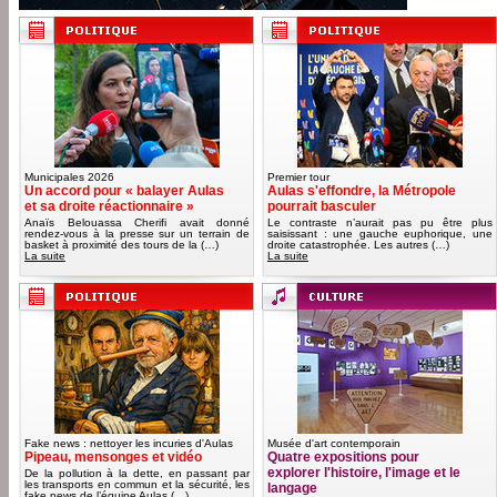
Municipales 2026
Premier tour
Un accord pour « balayer Aulas
Aulas s'effondre, la Métropole
et sa droite réactionnaire »
pourrait basculer
Anaïs Belouassa Cherifi avait donné
Le contraste n’aurait pas pu être plus
rendez-vous à la presse sur un terrain de
saisissant : une gauche euphorique, une
basket à proximité des tours de la (…)
droite catastrophée. Les autres (…)
La suite
La suite
Fake news : nettoyer les incuries d'Aulas
Musée d'art contemporain
Pipeau, mensonges et vidéo
Quatre expositions pour
explorer l'histoire, l'image et le
De la pollution à la dette, en passant par
les transports en commun et la sécurité, les
langage
fake news de l’équipe Aulas (…)