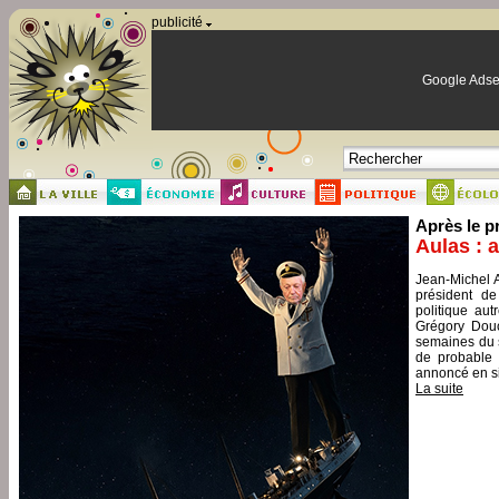
Panneau de gestion des cookies
publicité
Google Adse
Après le p
Aulas : 
Jean-Michel A
président de
politique aut
Grégory Douc
semaines du s
de probable 
annoncé en si
La suite