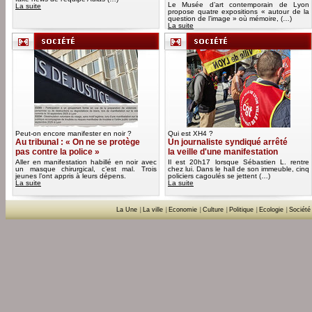
Le Musée d’art contemporain de Lyon
La suite
propose quatre expositions « autour de la
question de l’image » où mémoire, (…)
La suite
Peut-on encore manifester en noir ?
Qui est XH4 ?
Au tribunal : « On ne se protège
Un journaliste syndiqué arrêté
pas contre la police »
la veille d'une manifestation
Aller en manifestation habillé en noir avec
Il est 20h17 lorsque Sébastien L. rentre
un masque chirurgical, c’est mal. Trois
chez lui. Dans le hall de son immeuble, cinq
jeunes l’ont appris à leurs dépens.
policiers cagoulés se jettent (…)
La suite
La suite
La Une
|
La ville
|
Economie
|
Culture
|
Politique
|
Ecologie
|
Société