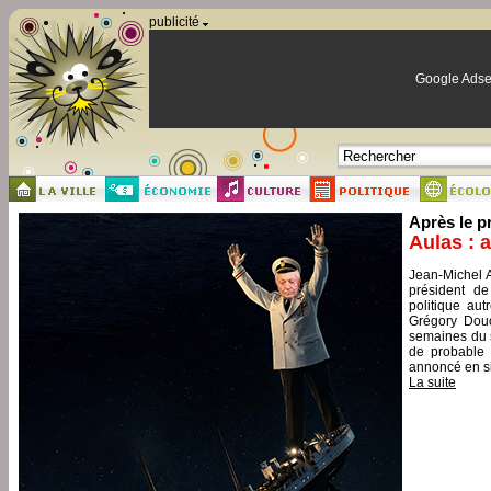
Panneau de gestion des cookies
publicité
Google Adse
Après le p
Aulas : 
Jean-Michel A
président de
politique aut
Grégory Douc
semaines du s
de probable 
annoncé en si
La suite