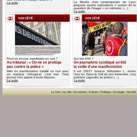
Le Musée d’art contemporain de Lyon
La suite
propose quatre expositions « autour de la
question de l’image » où mémoire, (…)
La suite
Peut-on encore manifester en noir ?
Qui est XH4 ?
Au tribunal : « On ne se protège
Un journaliste syndiqué arrêté
pas contre la police »
la veille d'une manifestation
Aller en manifestation habillé en noir avec
Il est 20h17 lorsque Sébastien L. rentre
un masque chirurgical, c’est mal. Trois
chez lui. Dans le hall de son immeuble, cinq
jeunes l’ont appris à leurs dépens.
policiers cagoulés se jettent (…)
La suite
La suite
La Une
|
La ville
|
Economie
|
Culture
|
Politique
|
Ecologie
|
Société