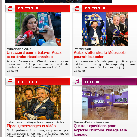
Municipales 2026
Premier tour
Un accord pour « balayer Aulas
Aulas s'effondre, la Métropole
et sa droite réactionnaire »
pourrait basculer
Anaïs Belouassa Cherifi avait donné
Le contraste n’aurait pas pu être plus
rendez-vous à la presse sur un terrain de
saisissant : une gauche euphorique, une
basket à proximité des tours de la (…)
droite catastrophée. Les autres (…)
La suite
La suite
Fake news : nettoyer les incuries d'Aulas
Musée d'art contemporain
Pipeau, mensonges et vidéo
Quatre expositions pour
explorer l'histoire, l'image et le
De la pollution à la dette, en passant par
les transports en commun et la sécurité, les
langage
fake news de l’équipe Aulas (…)