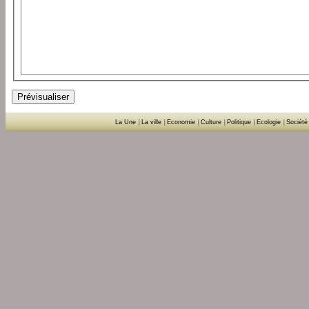
La Une
|
La ville
|
Economie
|
Culture
|
Politique
|
Ecologie
|
Société