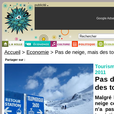
Panneau de gestion des cookies
publicité
Google Adse
Accueil
>
Economie
> Pas de neige, mais des to
Partager sur :
Tourism
2011
Pas d
des t
Malgré 
neige c
n’a pas