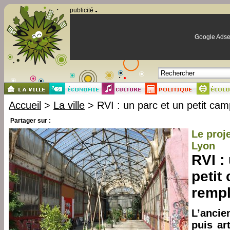
Panneau de gestion des cookies
publicité
Google Adse
Accueil
>
La ville
> RVI : un parc et un petit cam
Partager sur :
Le proj
Lyon
RVI :
petit
rempl
L’ancie
puis art