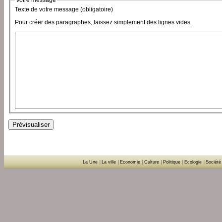
Votre message
Texte de votre message (obligatoire)
Pour créer des paragraphes, laissez simplement des lignes vides.
La Une
|
La ville
|
Economie
|
Culture
|
Politique
|
Ecologie
|
Société