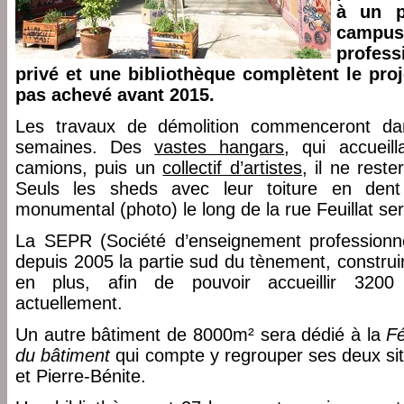
à un p
campu
profes
privé et une bibliothèque complètent le proj
pas achevé avant 2015.
Les travaux de démolition commenceront dan
semaines. Des
vastes hangars
, qui accueil
camions, puis un
collectif d’artistes
, il ne rest
Seuls les sheds avec leur toiture en dent 
monumental (photo) le long de la rue Feuillat se
La SEPR (Société d’enseignement professionn
depuis 2005 la partie sud du tènement, constru
en plus, afin de pouvoir accueillir 3200
actuellement.
Un autre bâtiment de 8000m² sera dédié à la
F
du bâtiment
qui compte y regrouper ses deux sit
et Pierre-Bénite.