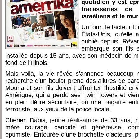
quotidien y est ép
tracasseries de
israéliens et le mu
Un jour, le facteur l
États-Unis, qu’elle
oublié depuis. Rêvan
embarque son fils e
installée depuis 15 ans, avec son médecin de mari
fond de l’Illinois.
Mais voilà, la vie rêvée s’annonce beaucoup 
recherche d’un boulot prend des allures de par
Mouna et son fils doivent affronter l’hostilité e
Amérique, qui a perdu ses Twin Towers et vient
en plein délire sécuritaire, où une bagarre ent
terroriste, aux yeux de la police locale.
Cherien Dabis, jeune réalisatrice de 33 ans, no
mère courage, candide et généreuse, comb
optimiste. Entourée d’une brochette d’acteurs,