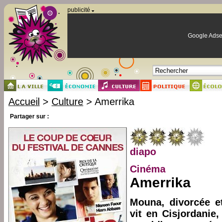
Panneau de gestion des cookies
publicité
Google Adse
Accueil
>
Culture
> Amerrika
Partager sur :
diapo
Cinéma
Amerrika
Mouna, divorcée e
vit en Cisjordanie,