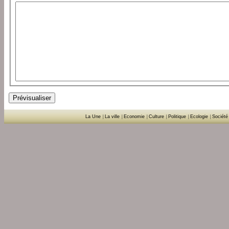
La Une
|
La ville
|
Economie
|
Culture
|
Politique
|
Ecologie
|
Société