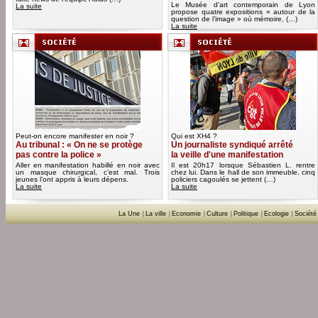
Le Musée d’art contemporain de Lyon
La suite
propose quatre expositions « autour de la
question de l’image » où mémoire, (…)
La suite
Peut-on encore manifester en noir ?
Qui est XH4 ?
Au tribunal : « On ne se protège
Un journaliste syndiqué arrêté
pas contre la police »
la veille d'une manifestation
Aller en manifestation habillé en noir avec
Il est 20h17 lorsque Sébastien L. rentre
un masque chirurgical, c’est mal. Trois
chez lui. Dans le hall de son immeuble, cinq
jeunes l’ont appris à leurs dépens.
policiers cagoulés se jettent (…)
La suite
La suite
La Une
|
La ville
|
Economie
|
Culture
|
Politique
|
Ecologie
|
Société