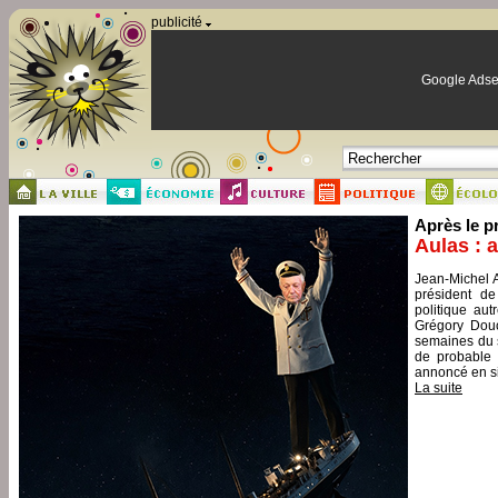
Panneau de gestion des cookies
publicité
Google Adse
Après le p
Aulas : 
Jean-Michel A
président de
politique aut
Grégory Douc
semaines du s
de probable 
annoncé en si
La suite