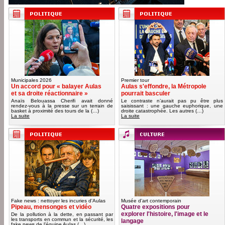
Municipales 2026
Premier tour
Un accord pour « balayer Aulas
Aulas s'effondre, la Métropole
et sa droite réactionnaire »
pourrait basculer
Anaïs Belouassa Cherifi avait donné
Le contraste n’aurait pas pu être plus
rendez-vous à la presse sur un terrain de
saisissant : une gauche euphorique, une
basket à proximité des tours de la (…)
droite catastrophée. Les autres (…)
La suite
La suite
Fake news : nettoyer les incuries d'Aulas
Musée d'art contemporain
Pipeau, mensonges et vidéo
Quatre expositions pour
explorer l'histoire, l'image et le
De la pollution à la dette, en passant par
les transports en commun et la sécurité, les
langage
fake news de l’équipe Aulas (…)