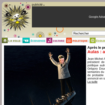
Panneau de gestion des cookies
publicité
Google Adse
Après le p
Aulas : 
Jean-Michel A
président de
politique aut
Grégory Douc
semaines du s
de probable 
annoncé en si
La suite