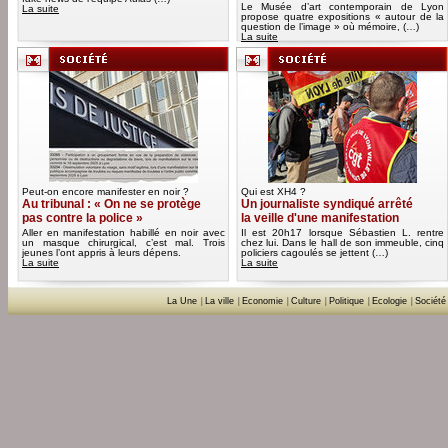
Le Musée d’art contemporain de Lyon
La suite
propose quatre expositions « autour de la
question de l’image » où mémoire, (…)
La suite
Peut-on encore manifester en noir ?
Qui est XH4 ?
Au tribunal : « On ne se protège
Un journaliste syndiqué arrêté
pas contre la police »
la veille d'une manifestation
Aller en manifestation habillé en noir avec
Il est 20h17 lorsque Sébastien L. rentre
un masque chirurgical, c’est mal. Trois
chez lui. Dans le hall de son immeuble, cinq
jeunes l’ont appris à leurs dépens.
policiers cagoulés se jettent (…)
La suite
La suite
La Une
|
La ville
|
Economie
|
Culture
|
Politique
|
Ecologie
|
Société