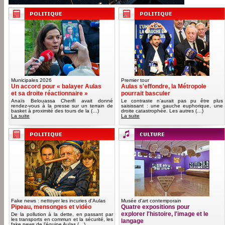
Municipales 2026
Premier tour
Un accord pour « balayer Aulas
Aulas s'effondre, la Métropole
et sa droite réactionnaire »
pourrait basculer
Anaïs Belouassa Cherifi avait donné
Le contraste n’aurait pas pu être plus
rendez-vous à la presse sur un terrain de
saisissant : une gauche euphorique, une
basket à proximité des tours de la (…)
droite catastrophée. Les autres (…)
La suite
La suite
Fake news : nettoyer les incuries d'Aulas
Musée d'art contemporain
Pipeau, mensonges et vidéo
Quatre expositions pour
explorer l'histoire, l'image et le
De la pollution à la dette, en passant par
les transports en commun et la sécurité, les
langage
fake news de l’équipe Aulas (…)