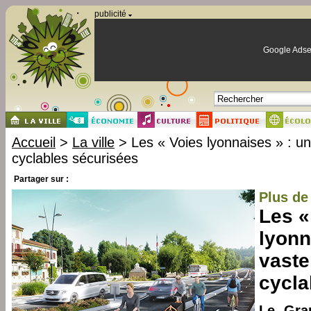
Panneau de gestion des cookies
publicité
Google Adse
Accueil
>
La ville
> Les « Voies lyonnaises » : un
cyclables sécurisées
Partager sur :
Plus de
Les «
lyonn
vaste
cycla
Le Gra