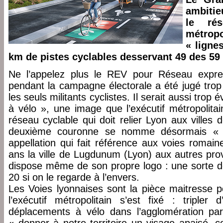
ambitie
le ré
métropo
« ligne
km de pistes cyclables desservant 49 des 59 
Ne l’appelez plus le REV pour Réseau expres
pendant la campagne électorale a été jugé trop
les seuls militants cyclistes. Il serait aussi trop
à vélo », une image que l’exécutif métropolitai
réseau cyclable qui doit relier Lyon aux villes
deuxième couronne se nomme désormais « V
appellation qui fait référence aux voies romaine
ans la ville de Lugdunum (Lyon) aux autres prov
dispose même de son propre logo : une sorte de 
20 si on le regarde à l’envers.
Les Voies lyonnaises sont la pièce maitresse po
l’exécutif métropolitain s’est fixé : triple
déplacements à vélo dans l’agglomération par