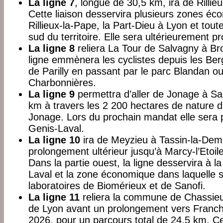
La ligne 7
, longue de 30,5 km, ira de Rillie
Cette liaison desservira plusieurs zones éc
Rillieux-la-Pape, la Part-Dieu à Lyon et tout
sud du territoire. Elle sera ultérieurement p
La ligne 8
reliera La Tour de Salvagny à Br
ligne emmènera les cyclistes depuis les Be
de Parilly en passant par le parc Blandan ou,
Charbonnières.
La ligne 9
permettra d’aller de Jonage à Sa
km à travers les 2 200 hectares de nature d
Jonage. Lors du prochain mandat elle sera p
Genis-Laval.
La ligne 10
ira de Meyzieu à Tassin-la-Dem
prolongement ultérieur jusqu’à Marcy-l’Etoil
Dans la partie ouest, la ligne desservira à la
Laval et la zone économique dans laquelle so
laboratoires de Biomérieux et de Sanofi.
La ligne 11
reliera la commune de Chassie
de Lyon avant un prolongement vers Franch
2026, pour un parcours total de 24,5 km. Ce