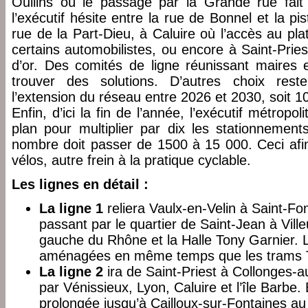
Oullins où le passage par la Grande rue fait
l’exécutif hésite entre la rue de Bonnel et la pi
rue de la Part-Dieu, à Caluire où l’accès au pla
certains automobilistes, ou encore à Saint-Pri
d’or. Des comités de ligne réunissant maires 
trouver des solutions. D’autres choix rest
l’extension du réseau entre 2026 et 2030, soit 
Enfin, d’ici la fin de l’année, l’exécutif métrop
plan pour multiplier par dix les stationnement
nombre doit passer de 1500 à 15 000. Ceci afin 
vélos, autre frein à la pratique cyclable.
Les lignes en détail :
La ligne 1
reliera Vaulx-en-Velin à Saint-Fo
passant par le quartier de Saint-Jean à Ville
gauche du Rhône et la Halle Tony Garnier. 
aménagées en même temps que les trams T
La ligne 2
ira de Saint-Priest à Collonges-a
par Vénissieux, Lyon, Caluire et l’île Barbe.
prolongée jusqu’à Cailloux-sur-Fontaines a