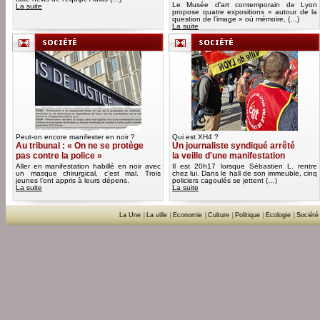
Le Musée d’art contemporain de Lyon
La suite
propose quatre expositions « autour de la
question de l’image » où mémoire, (…)
La suite
Peut-on encore manifester en noir ?
Qui est XH4 ?
Au tribunal : « On ne se protège
Un journaliste syndiqué arrêté
pas contre la police »
la veille d'une manifestation
Aller en manifestation habillé en noir avec
Il est 20h17 lorsque Sébastien L. rentre
un masque chirurgical, c’est mal. Trois
chez lui. Dans le hall de son immeuble, cinq
jeunes l’ont appris à leurs dépens.
policiers cagoulés se jettent (…)
La suite
La suite
La Une
|
La ville
|
Economie
|
Culture
|
Politique
|
Ecologie
|
Société