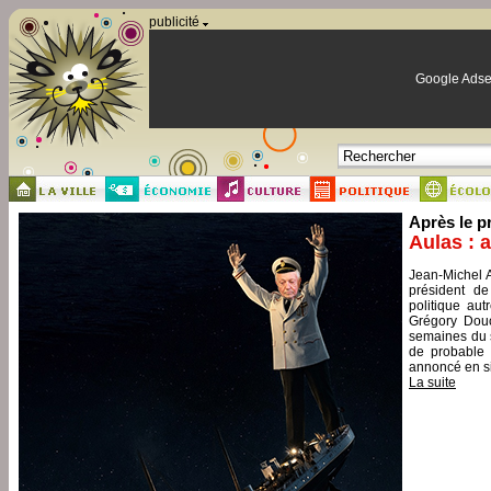
Panneau de gestion des cookies
publicité
Google Adse
Après le p
Aulas : 
Jean-Michel A
président de
politique aut
Grégory Douc
semaines du s
de probable 
annoncé en si
La suite