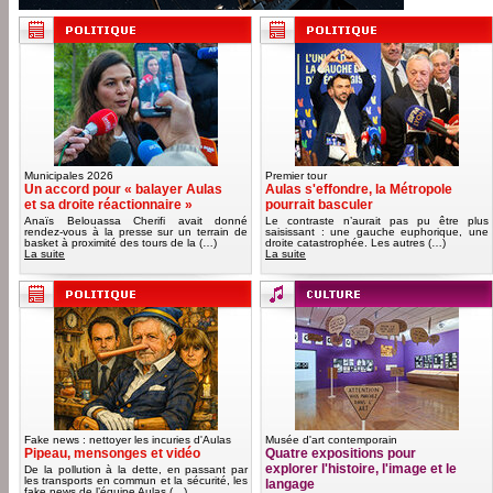
Municipales 2026
Premier tour
Un accord pour « balayer Aulas
Aulas s'effondre, la Métropole
et sa droite réactionnaire »
pourrait basculer
Anaïs Belouassa Cherifi avait donné
Le contraste n’aurait pas pu être plus
rendez-vous à la presse sur un terrain de
saisissant : une gauche euphorique, une
basket à proximité des tours de la (…)
droite catastrophée. Les autres (…)
La suite
La suite
Fake news : nettoyer les incuries d'Aulas
Musée d'art contemporain
Pipeau, mensonges et vidéo
Quatre expositions pour
explorer l'histoire, l'image et le
De la pollution à la dette, en passant par
les transports en commun et la sécurité, les
langage
fake news de l’équipe Aulas (…)