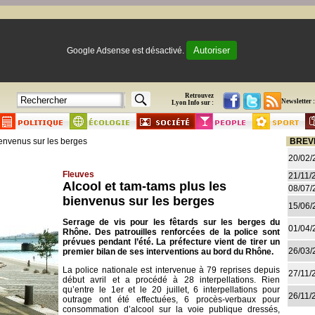
Autoriser
Google Adsense est désactivé.
Retrouvez
Newsletter :
Lyon Info sur :
ienvenus sur les berges
BREV
20/02/
Fleuves
21/11/
Alcool et tam-tams plus les
08/07/
bienvenus sur les berges
15/06/
Serrage de vis pour les fêtards sur les berges du
01/04/
Rhône. Des patrouilles renforcées de la police sont
prévues pendant l’été. La préfecture vient de tirer un
26/03/
premier bilan de ses interventions au bord du Rhône.
La police nationale est intervenue à 79 reprises depuis
27/11/
début avril et a procédé à 28 interpellations. Rien
qu’entre le 1er et le 20 juillet, 6 interpellations pour
26/11/
outrage ont été effectuées, 6 procès-verbaux pour
consommation d’alcool sur la voie publique dressés,