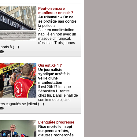
Peut-on encore
manifester en noir ?
Au tribunal : « On ne
se protège pas contre
la police »
Aller en manifestation
habillé en noir avec un
masque chirurgical,
c'est mal. Trois jeunes
 appris à (…)
ite
Qui est XH4 ?
Un journaliste
syndiqué arrêté la
veille d'une
manifestation
Il est 20h17 lorsque
Sébastien L. rentre
chez lui. Dans le hall de
son immeuble, cinq
iers cagoulés se jettent (…)
ite
L'enquête progresse
Rixe mortelle : sept
suspects arrêtés,
d'autres recherchés