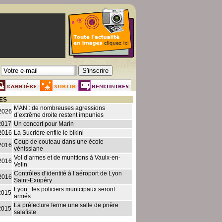
ES
MAN : de nombreuses agressions
2026
d’extrême droite restent impunies
2017
Un concert pour Marin
2016
La Sucrière enfile le bikini
Coup de couteau dans une école
2016
vénissiane
Vol d’armes et de munitions à Vaulx-en-
2016
Velin
Contrôles d’identité à l’aéroport de Lyon
2016
Saint-Exupéry
Lyon : les policiers municipaux seront
2015
armés
La préfecture ferme une salle de prière
2015
salafiste