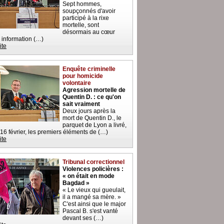
Sept hommes,
soupçonnés d'avoir
participé à la rixe
mortelle, sont
désormais au cœur
 information (…)
ite
Enquête criminelle
pour homicide
volontaire
Agression mortelle de
Quentin D. : ce qu'on
sait vraiment
Deux jours après la
mort de Quentin D., le
parquet de Lyon a livré,
 16 février, les premiers éléments de (…)
ite
Tribunal correctionnel
Violences policières :
« on était en mode
Bagdad »
« Le vieux qui gueulait,
il a mangé sa mère. »
C'est ainsi que le major
Pascal B. s'est vanté
devant ses (…)