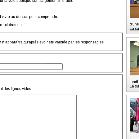
ur la voie publique sont largement interdite.
aut vivre au dessus pour comprendre.
d'une
e...clairement !
La su
on n’apparaîtra qu’après avoir été validée par les responsables.
lundi
La su
t des lignes vides.