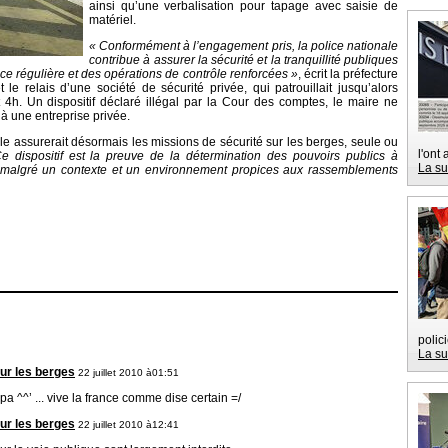
ainsi qu’une verbalisation pour tapage avec saisie de
matériel.
« Conformément à l’engagement pris, la police nationale
contribue à assurer la sécurité et la tranquillité publiques
e régulière et des opérations de contrôle renforcées »
, écrit la préfecture
e relais d’une société de sécurité privée, qui patrouillait jusqu’alors
 4h. Un dispositif déclaré illégal par la Cour des comptes, le maire ne
 à une entreprise privée.
ale assurerait désormais les missions de sécurité sur les berges, seule ou
l'ont
e dispositif est la preuve de la détermination des pouvoirs publics à
La su
, malgré un contexte et un environnement propices aux rassemblements
polic
La su
ur les berges
22 juillet 2010 à01:51
a ^^’ ... vive la france comme dise certain =/
ur les berges
22 juillet 2010 à12:41