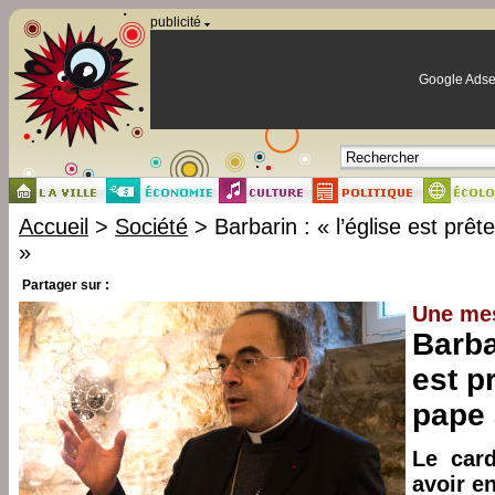
Panneau de gestion des cookies
publicité
Google Adse
Accueil
>
Société
> Barbarin : « l’église est prêt
»
Partager sur :
Une mes
Barbar
est p
pape 
Le card
avoir e