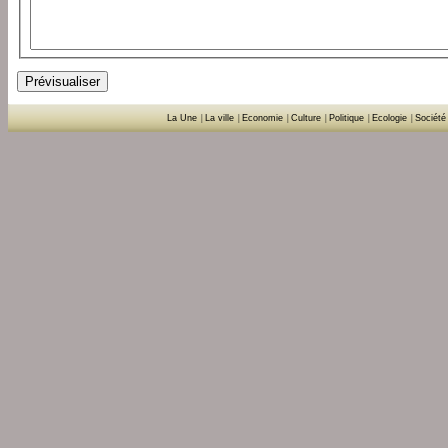
La Une
|
La ville
|
Economie
|
Culture
|
Politique
|
Ecologie
|
Société