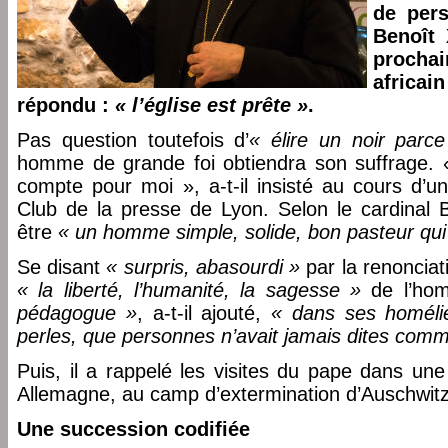
de per
Benoît 
procha
africai
répondu :
« l’église est prête »
.
Pas question toutefois d’
« élire un noir parce
homme de grande foi obtiendra son suffrage. «
compte pour moi », a-t-il insisté au cours d’u
Club de la presse de Lyon. Selon le cardinal B
être
« un homme simple, solide, bon pasteur qui
Se disant
« surpris, abasourdi »
par la renonciati
« la liberté, l’humanité, la sagesse »
de l’ho
pédagogue »
, a-t-il ajouté,
« dans ses homélie
perles, que personnes n’avait jamais dites comme
Puis, il a rappelé les visites du pape dans u
Allemagne, au camp d’extermination d’Auschwitz
Une succession codifiée