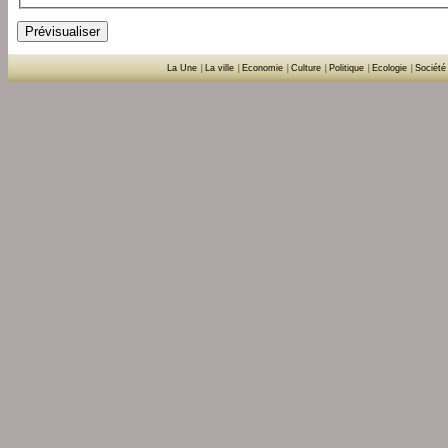
La Une
|
La ville
|
Economie
|
Culture
|
Politique
|
Ecologie
|
Société