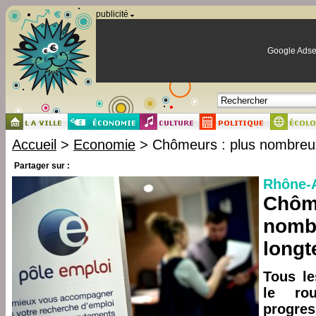
Panneau de gestion des cookies
publicité
Google Adse
Accueil
>
Economie
> Chômeurs : plus nombreux
Partager sur :
Rhône-A
Chôme
nombr
long
Tous le
le ro
progres