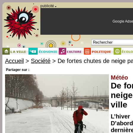
Panneau de gestion des cookies
publicité
Google Adse
Accueil
>
Société
> De fortes chutes de neige par
Partager sur :
Météo
De fo
neige
ville
L’hiver
D’abo
dernièr