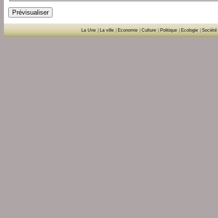
La Une
|
La ville
|
Economie
|
Culture
|
Politique
|
Ecologie
|
Société