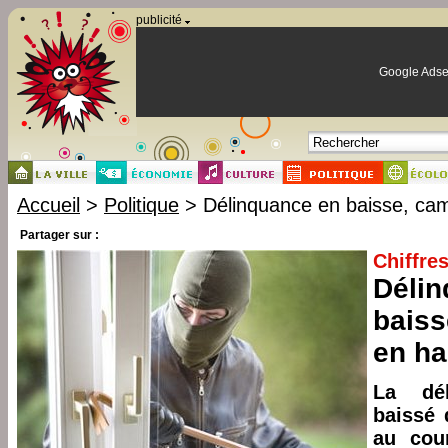
Panneau de gestion des cookies
publicité
Google Adse
Accueil
>
Politique
> Délinquance en baisse, ca
Partager sur :
Chiffre
Délin
baiss
en h
La dél
baissé 
au cour