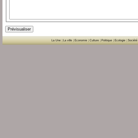
La Une
|
La ville
|
Economie
|
Culture
|
Politique
|
Ecologie
|
Société