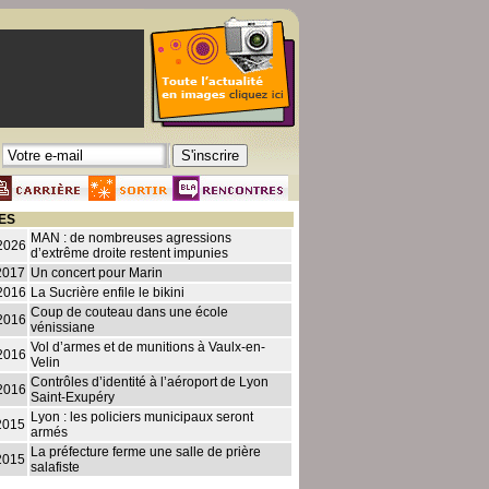
ES
MAN : de nombreuses agressions
2026
d’extrême droite restent impunies
2017
Un concert pour Marin
2016
La Sucrière enfile le bikini
Coup de couteau dans une école
2016
vénissiane
Vol d’armes et de munitions à Vaulx-en-
2016
Velin
Contrôles d’identité à l’aéroport de Lyon
2016
Saint-Exupéry
Lyon : les policiers municipaux seront
2015
armés
La préfecture ferme une salle de prière
2015
salafiste