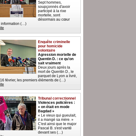
Sept hommes,
soupçonnés d'avoir
participé à la rixe
mortelle, sont
désormais au cœur
 information (…)
ite
Enquête criminelle
pour homicide
volontaire
Agression mortelle de
Quentin D. : ce qu'on
sait vraiment
Deux jours après la
mort de Quentin D., le
parquet de Lyon a livré,
 16 février, les premiers éléments de (…)
ite
Tribunal correctionnel
Violences policières :
« on était en mode
Bagdad »
« Le vieux qui gueulait,
il a mangé sa mère. »
C'est ainsi que le major
Pascal B. s'est vanté
devant ses (…)