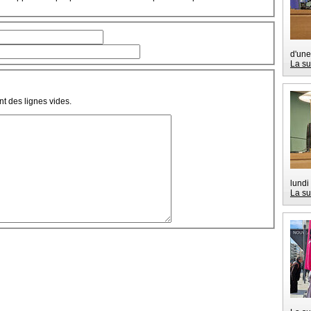
d'une
La su
t des lignes vides.
lundi
La su