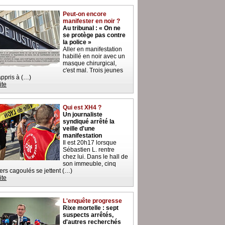
Peut-on encore
manifester en noir ?
Au tribunal : « On ne
se protège pas contre
la police »
Aller en manifestation
habillé en noir avec un
masque chirurgical,
c'est mal. Trois jeunes
 appris à (…)
ite
Qui est XH4 ?
Un journaliste
syndiqué arrêté la
veille d'une
manifestation
Il est 20h17 lorsque
Sébastien L. rentre
chez lui. Dans le hall de
son immeuble, cinq
iers cagoulés se jettent (…)
ite
L'enquête progresse
Rixe mortelle : sept
suspects arrêtés,
d'autres recherchés