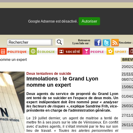
Autoriser
Google Adsense est désactivé.
Retrouvez
Newsletter :
Lyon Info sur :
 nomme un expert
BREV
20/02/
Deux tentatives de suicide
21/11/
Immolations : le Grand Lyon
08/07/
nomme un expert
15/06/
Deux agents du service de propreté du Grand Lyon
01/04/
ont tenté de se suicider en l’espace de deux mois. Un
expert indépendant doit être nommé pour
« analyser
26/03/
les facteurs de risques »
, explique Sandrine Frih, vice-
présidente en charge de l’administration générale.
27/11/
Le 19 juillet dernier, un agent de maitrise a tenté de
mettre fin à ses jours sur le site de Vénissieux. En conflit
26/11/
avec d’autres agents, il s’était immolé par le feu sur son
lieu de travail.
« Toutes les alertes personnelles et