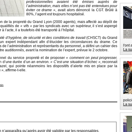
professionnelles avaient été émises auprès de
l’administration, mais elles n’ont pas été entendues pour
éviter ce drame »
, avait alors dénoncé la CGT. Brûlé à
80%, l’agent est toujours hospitalisé.
n de la propreté du Grand Lyon (2000 agents), mais affecté au dépôt de
 qualifiés de
« vifs »
par les syndicats avec un supérieur, il s’est aspergé
’acte, il a toutefois été transporté à l’hôpital.
té d’hygiène, de sécurité et des conditions de travail
(CHSCT) du Grand
n expert indépendant afin d’élucider les circonstances du drame. Ce
l'ont
 de l’administration et représentants du personnel, a défini un cahier des
La su
re auditionnés, avant la nomination de l’expert, prévue le 2 octobre.
onnel du service propreté et de proposer
« comment on peut progresser,
n d’une durée d’un an environ.
« C’est une situation d’échec »
, reconnait
azel, qui pointe néanmoins les dispositifs d’alerte mis en place par la
s »
, affirme-t-elle.
tin
polic
La su
on n’apparaîtra qu’après avoir été validée par les responsables.