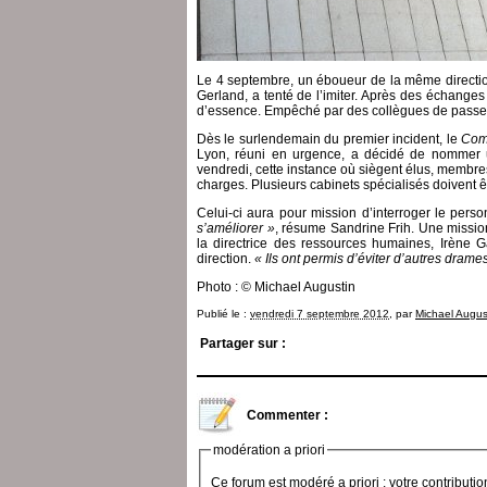
Le 4 septembre, un éboueur de la même directio
Gerland, a tenté de l’imiter. Après des échanges
d’essence. Empêché par des collègues de passer à l
Dès le surlendemain du premier incident, le
Comi
Lyon, réuni en urgence, a décidé de nommer u
vendredi, cette instance où siègent élus, membres
charges. Plusieurs cabinets spécialisés doivent êt
Celui-ci aura pour mission d’interroger le pers
s’améliorer »
, résume Sandrine Frih. Une missio
la directrice des ressources humaines, Irène G
direction.
« Ils ont permis d’éviter d’autres drame
Photo : © Michael Augustin
Publié le :
vendredi 7 septembre 2012
, par
Michael Augus
Partager sur :
Commenter :
modération a priori
Ce forum est modéré a priori : votre contributi