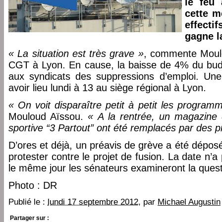
le feu
cette m
effectif
gagne l
« La situation est très grave »
, commente Moul
CGT à Lyon. En cause, la baisse de 4% du budge
aux syndicats des suppressions d’emploi. Une
avoir lieu lundi à 13 au siège régional à Lyon.
« On voit disparaître petit à petit les program
Mouloud Aïssou.
« A la rentrée, un magazine d
sportive “3 Partout” ont été remplacés par des
D’ores et déjà, un préavis de grève a été déposé
protester contre le projet de fusion. La date n’a
le même jour les sénateurs examineront la quest
Photo : DR
Publié le :
lundi 17 septembre 2012
, par
Michael Augustin
Partager sur :