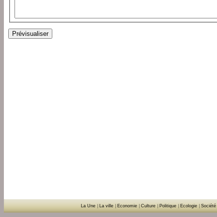
La Une
|
La ville
|
Economie
|
Culture
|
Politique
|
Ecologie
|
Société