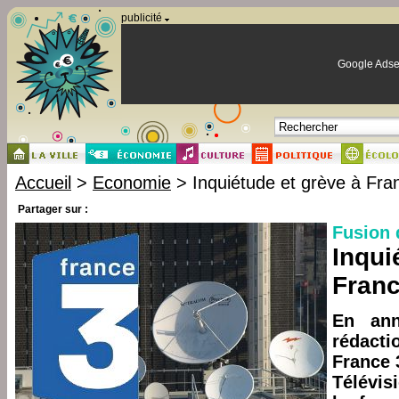
Panneau de gestion des cookies
publicité
Google Adse
Accueil
>
Economie
> Inquiétude et grève à Fra
Partager sur :
Fusion 
Inqui
Franc
En ann
rédact
France 
Télévis