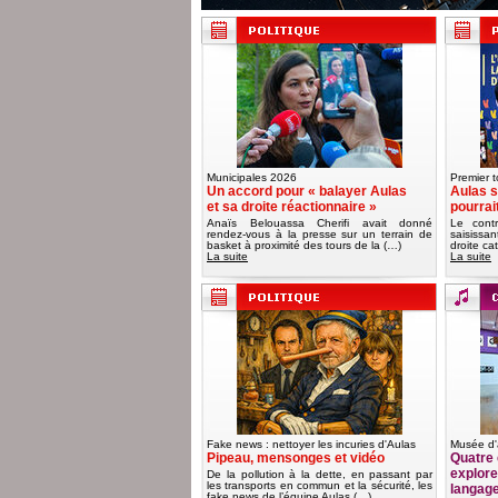
Municipales 2026
Premier t
Un accord pour « balayer Aulas
Aulas s
et sa droite réactionnaire »
pourrai
Anaïs Belouassa Cherifi avait donné
Le contr
rendez-vous à la presse sur un terrain de
saisissa
basket à proximité des tours de la (…)
droite ca
La suite
La suite
Fake news : nettoyer les incuries d'Aulas
Musée d'
Pipeau, mensonges et vidéo
Quatre 
explorer
De la pollution à la dette, en passant par
les transports en commun et la sécurité, les
langag
fake news de l’équipe Aulas (…)