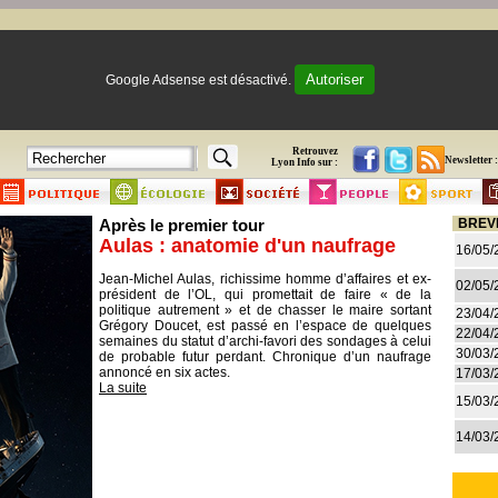
Autoriser
Google Adsense est désactivé.
Retrouvez
Newsletter :
Lyon Info sur :
Après le premier tour
BREV
Aulas : anatomie d'un naufrage
16/05/
Jean-Michel Aulas, richissime homme d’affaires et ex-
02/05/
président de l’OL, qui promettait de faire « de la
politique autrement » et de chasser le maire sortant
23/04/
Grégory Doucet, est passé en l’espace de quelques
22/04/
semaines du statut d’archi-favori des sondages à celui
30/03/
de probable futur perdant. Chronique d’un naufrage
annoncé en six actes.
17/03/
La suite
15/03/
14/03/