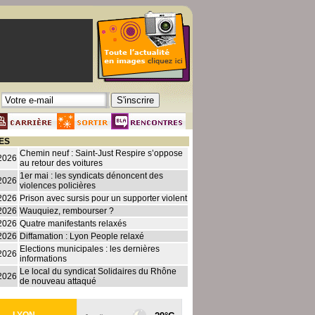
ES
Chemin neuf : Saint-Just Respire s’oppose
2026
au retour des voitures
1er mai : les syndicats dénoncent des
2026
violences policières
2026
Prison avec sursis pour un supporter violent
2026
Wauquiez, rembourser ?
2026
Quatre manifestants relaxés
2026
Diffamation : Lyon People relaxé
Elections municipales : les dernières
2026
informations
Le local du syndicat Solidaires du Rhône
2026
de nouveau attaqué