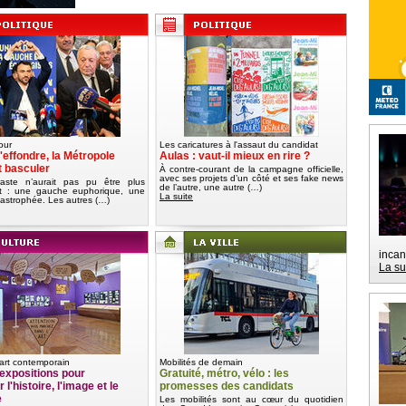
our
Les caricatures à l'assaut du candidat
'effondre, la Métropole
Aulas : vaut-il mieux en rire ?
t basculer
À contre-courant de la campagne officielle,
avec ses projets d’un côté et ses fake news
aste n’aurait pas pu être plus
de l’autre, une autre (…)
nt : une gauche euphorique, une
La suite
tastrophée. Les autres (…)
incan
La su
art contemporain
Mobilités de demain
expositions pour
Gratuité, métro, vélo : les
 l'histoire, l'image et le
promesses des candidats
e
Les mobilités sont au cœur du quotidien