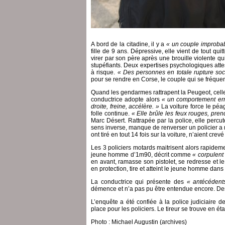
A bord de la citadine, il y a
« un couple improba
fille de 9 ans. Dépressive, elle vient de tout qui
virer par son père après une brouille violente qu
stupéfiants. Deux expertises psychologiques att
à risque.
« Des personnes en totale rupture soci
pour se rendre en Corse, le couple qui se fréquen
Quand les gendarmes rattrapent la Peugeot, cell
conductrice adopte alors
« un comportement err
droite, freine, accélère. »
La voiture force le péa
folle continue.
« Elle brûle les feux rouges, pren
Marc Désert. Rattrapée par la police, elle percu
sens inverse, manque de renverser un policier a mo
ont tiré en tout 14 fois sur la voiture, n’aient cre
Les 3 policiers motards maitrisent alors rapidem
jeune homme d’1m90, décrit comme
« corpulent
en avant, ramasse son pistolet, se redresse et le 
en protection, tire et atteint le jeune homme dans 
La conductrice qui présente des
« antécédent
démence et n’a pas pu être entendue encore. Des
L’enquête a été confiée à la police judiciaire 
place pour les policiers. Le tireur se trouve en é
Photo : Michael Augustin (archives)