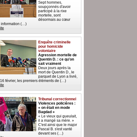
Sept hommes,
soupçonnés d'avoir
participé à la rixe
mortelle, sont
désormais au cœur
 information (…)
ite
Enquête criminelle
pour homicide
volontaire
Agression mortelle de
Quentin D. : ce qu'on
sait vraiment
Deux jours après la
mort de Quentin D., le
parquet de Lyon a livré,
 16 février, les premiers éléments de (…)
ite
Tribunal correctionnel
Violences policières :
« on était en mode
Bagdad »
« Le vieux qui gueulait,
il a mangé sa mère. »
C'est ainsi que le major
Pascal B. s'est vanté
devant ses (…)