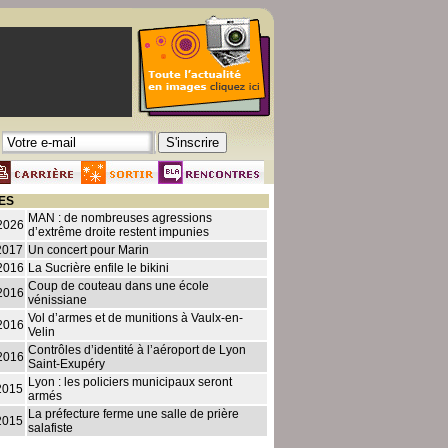
ES
MAN : de nombreuses agressions
2026
d’extrême droite restent impunies
2017
Un concert pour Marin
2016
La Sucrière enfile le bikini
Coup de couteau dans une école
2016
vénissiane
Vol d’armes et de munitions à Vaulx-en-
2016
Velin
Contrôles d’identité à l’aéroport de Lyon
2016
Saint-Exupéry
Lyon : les policiers municipaux seront
2015
armés
La préfecture ferme une salle de prière
2015
salafiste