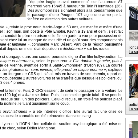
L’équipée tragique avait commencé sur l’autoroute A7
mercredi vers 15h45 à hauteur de Tain l’Hermitage (26).
Des automobilistes signalent alors à la gendarmerie que
le passager d’une Peugeot 107 agite une arme par la
fenêtre en direction des autres voitures.
ble »
, relate le procureur. Marie-Ange a 53 ans, est mariée et mère d’une
tter : son mari, son poste à Pôle Emploi. Kevin a 19 ans et demi, s’est fait
i a conduit le père en prison et le fils en garde à vue pour possession de
estent chez lui un manque de maturité et un goût pour des comportements
ale et familiale »
, commente Marc Désert. Parti de la région parisienne
l'ont
tait depuis un mois, était depuis en
« déshérence »
sur les routes.
La su
e-ci s’engage dans une course-poursuite digne d’un film hollywoodien. La
atique et aberrant »
, selon le procureur.
« Elle double à gauche, puis à
ge de Vienne, avant de sortir à Saint-Symphorien d’Ozon (69). La course
d les giratoires en sens inverse, elle prend un risque énorme »
, explique
te un fourgon de CRS qui s’était mis en travers de son chemin, repart en
to, percute 2 autres voitures et ne s’arrête que lorsque les policiers, qui
vé 3 des 4 pneus.
ent la femme. Puis, 2 CRS essaient de sortir le passager de la voiture. Le
 »
(120 kg) et
« fort »
se débat. Puis, il commet le geste fatal : il se penche
braque sur l’un des policiers. Celui-ci recule, un troisième policier placé
la poitrine, le tuant quasiment sur le coup.
polic
La su
s psychiatriques »
a été internée d’office. Elle aurait fait une crise de
 traces de cannabis ont été retrouvées dans son sang.
de Lyon et à l’IGPN. Une cellule de soutien psychologique a été mise en
tat de choc, selon Didier Mangione.