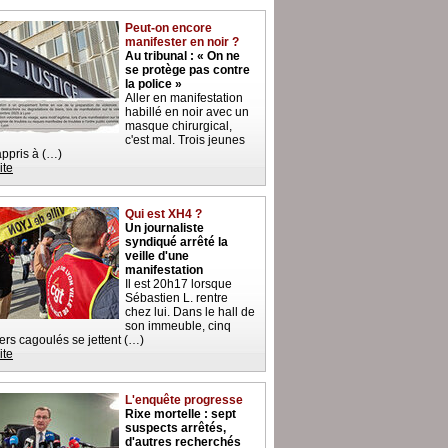
Peut-on encore
manifester en noir ?
Au tribunal : « On ne
se protège pas contre
la police »
Aller en manifestation
habillé en noir avec un
masque chirurgical,
c'est mal. Trois jeunes
 appris à (…)
ite
Qui est XH4 ?
Un journaliste
syndiqué arrêté la
veille d'une
manifestation
Il est 20h17 lorsque
Sébastien L. rentre
chez lui. Dans le hall de
son immeuble, cinq
iers cagoulés se jettent (…)
ite
L'enquête progresse
Rixe mortelle : sept
suspects arrêtés,
d'autres recherchés