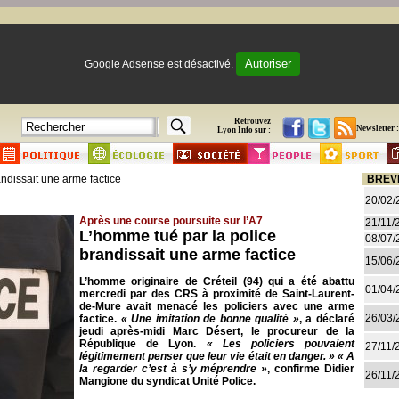
Autoriser
Google Adsense est désactivé.
Retrouvez
Newsletter :
Lyon Info sur :
ndissait une arme factice
BREV
20/02/
Après une course poursuite sur l’A7
21/11/
L’homme tué par la police
08/07/
brandissait une arme factice
15/06/
L’homme originaire de Créteil (94) qui a été abattu
01/04/
mercredi par des CRS à proximité de Saint-Laurent-
de-Mure avait menacé les policiers avec une arme
26/03/
factice.
« Une imitation de bonne qualité »
, a déclaré
jeudi après-midi Marc Désert, le procureur de la
République de Lyon.
« Les policiers pouvaient
27/11/
légitimement penser que leur vie était en danger. »
« A
la regarder c’est à s’y méprendre »
, confirme Didier
26/11/
Mangione du syndicat Unité Police.