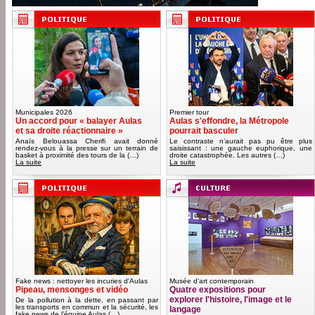
Municipales 2026
Premier tour
Un accord pour « balayer Aulas
Aulas s'effondre, la Métropole
et sa droite réactionnaire »
pourrait basculer
Anaïs Belouassa Cherifi avait donné
Le contraste n’aurait pas pu être plus
rendez-vous à la presse sur un terrain de
saisissant : une gauche euphorique, une
basket à proximité des tours de la (…)
droite catastrophée. Les autres (…)
La suite
La suite
Fake news : nettoyer les incuries d'Aulas
Musée d'art contemporain
Pipeau, mensonges et vidéo
Quatre expositions pour
explorer l'histoire, l'image et le
De la pollution à la dette, en passant par
les transports en commun et la sécurité, les
langage
fake news de l’équipe Aulas (…)