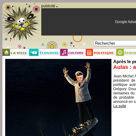
Panneau de gestion des cookies
publicité
Google Adse
Après le p
Aulas : 
Jean-Michel A
président de
politique aut
Grégory Douc
semaines du s
de probable 
annoncé en si
La suite