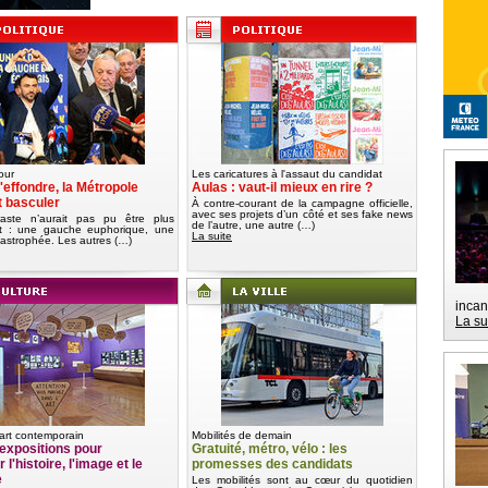
our
Les caricatures à l'assaut du candidat
'effondre, la Métropole
Aulas : vaut-il mieux en rire ?
t basculer
À contre-courant de la campagne officielle,
avec ses projets d’un côté et ses fake news
aste n’aurait pas pu être plus
de l’autre, une autre (…)
nt : une gauche euphorique, une
La suite
tastrophée. Les autres (…)
incan
La su
art contemporain
Mobilités de demain
expositions pour
Gratuité, métro, vélo : les
 l'histoire, l'image et le
promesses des candidats
e
Les mobilités sont au cœur du quotidien