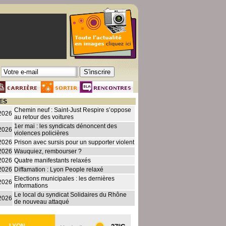
ES
Chemin neuf : Saint-Just Respire s’oppose
2026
au retour des voitures
1er mai : les syndicats dénoncent des
2026
violences policières
2026
Prison avec sursis pour un supporter violent
2026
Wauquiez, rembourser ?
2026
Quatre manifestants relaxés
2026
Diffamation : Lyon People relaxé
Elections municipales : les dernières
2026
informations
Le local du syndicat Solidaires du Rhône
2026
de nouveau attaqué