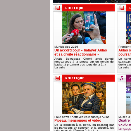
Municipales 2026
Premier t
Un accord pour « balayer Aulas
Aulas s
et sa droite réactionnaire »
pourrai
Anaïs Belouassa Cherifi avait donné
Le contr
rendez-vous à la presse sur un terrain de
saisissa
basket à proximité des tours de la (…)
droite ca
La suite
La suite
Fake news : nettoyer les incuries d'Aulas
Musée d'
Pipeau, mensonges et vidéo
Quatre 
explorer
De la pollution à la dette, en passant par
les transports en commun et la sécurité, les
langag
fake news de l’équipe Aulas (…)