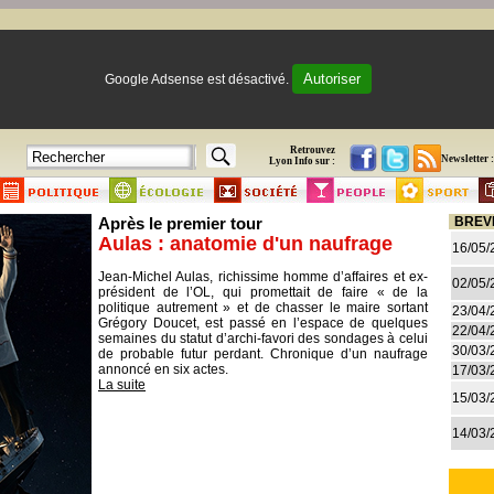
Autoriser
Google Adsense est désactivé.
Retrouvez
Newsletter :
Lyon Info sur :
Après le premier tour
BREV
Aulas : anatomie d'un naufrage
16/05/
Jean-Michel Aulas, richissime homme d’affaires et ex-
02/05/
président de l’OL, qui promettait de faire « de la
politique autrement » et de chasser le maire sortant
23/04/
Grégory Doucet, est passé en l’espace de quelques
22/04/
semaines du statut d’archi-favori des sondages à celui
30/03/
de probable futur perdant. Chronique d’un naufrage
annoncé en six actes.
17/03/
La suite
15/03/
14/03/